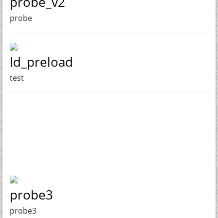
probe_v2
probe
ld_preload
test
probe3
probe3