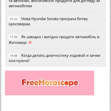
та автохімії, високоякісні продукти для догляду за
автомобілем
Нова Hyundai Sonata програла битву
01:22
кросоверам
Як швидко і вигідно продати автомобіль в
17:50
®
Житомирі
Когда делать диагностику ходовой и зачем
16:46
она нужна?