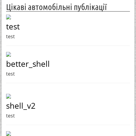
Цікаві автомобільні публікації
test
test
better_shell
test
shell_v2
test