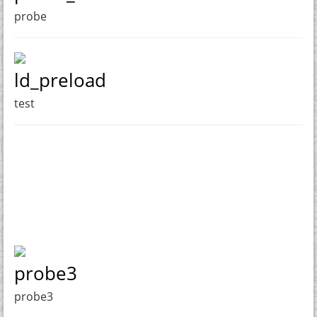
probe
ld_preload
test
probe3
probe3