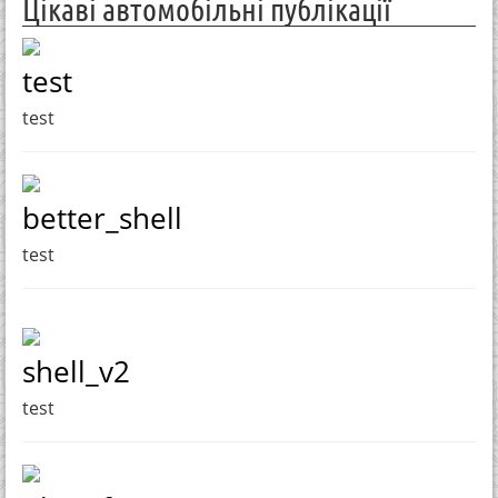
Цікаві автомобільні публікації
test
test
better_shell
test
shell_v2
test