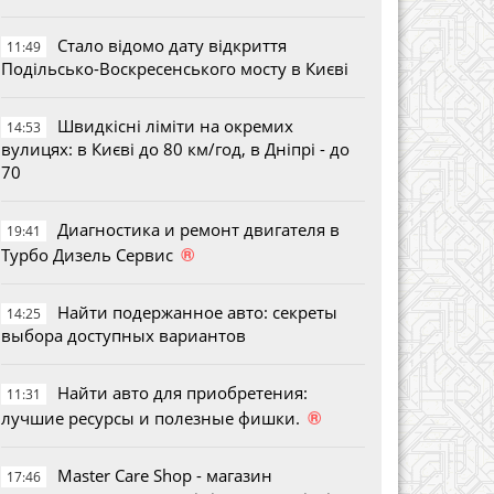
Стало відомо дату відкриття
11:49
Подільсько-Воскресенського мосту в Києві
Швидкісні ліміти на окремих
14:53
вулицях: в Києві до 80 км/год, в Дніпрі - до
70
Диагностика и ремонт двигателя в
19:41
®
Турбо Дизель Сервис
Найти подержанное авто: секреты
14:25
выбора доступных вариантов
Найти авто для приобретения:
11:31
®
лучшие ресурсы и полезные фишки.
Master Care Shop - магазин
17:46