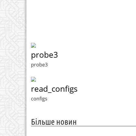
probe3
probe3
read_configs
configs
Більше новин