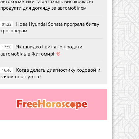
автокосметики та автохімії, високоякісні
продукти для догляду за автомобілем
Нова Hyundai Sonata програла битву
01:22
кросоверам
Як швидко і вигідно продати
17:50
®
автомобіль в Житомирі
Когда делать диагностику ходовой и
16:46
зачем она нужна?