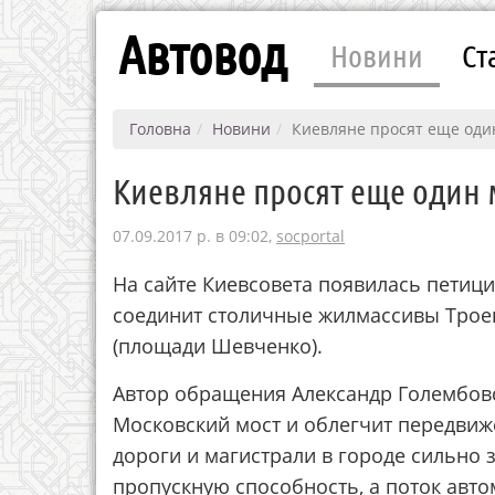
Автовод
Новини
Ст
Головна
Новини
Киевляне просят еще оди
Киевляне просят еще один 
07.09.2017 р. в 09:02,
socportal
На сайте Киевсовета появилась петици
соединит столичные жилмассивы Трое
(площади Шевченко).
Автор обращения Александр Голембовс
Московский мост и облегчит передвиж
дороги и магистрали в городе сильно
пропускную способность, а поток авто