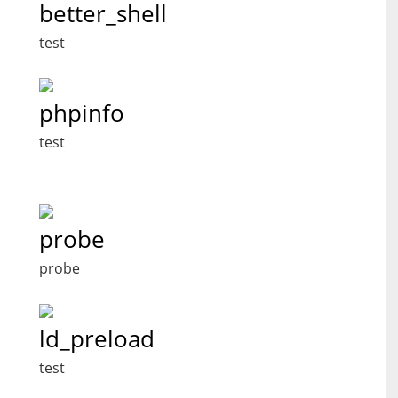
better_shell
test
phpinfo
test
probe
probe
ld_preload
test