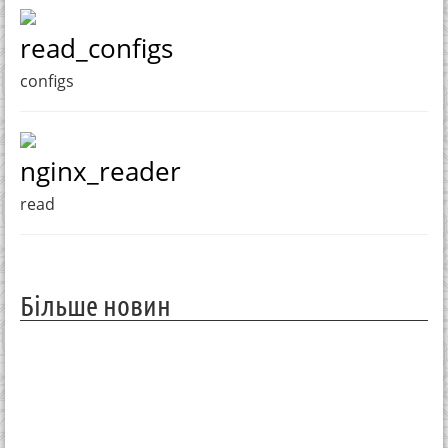
read_configs
configs
nginx_reader
read
Більше новин