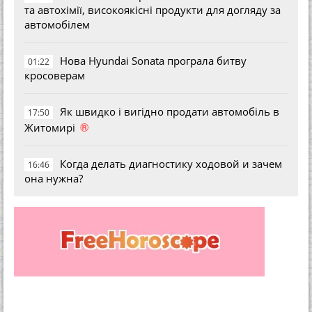
та автохімії, високоякісні продукти для догляду за
автомобілем
Нова Hyundai Sonata програла битву
01:22
кросоверам
Як швидко і вигідно продати автомобіль в
17:50
®
Житомирі
Когда делать диагностику ходовой и зачем
16:46
она нужна?