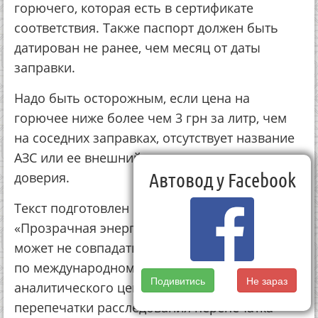
горючего, которая есть в сертификате
соответствия. Также паспорт должен быть
датирован не ранее, чем месяц от даты
заправки.
Надо быть осторожным, если цена на
горючее ниже более чем 3 грн за литр, чем
на соседних заправках, отсутствует название
АЗС или ее внешний вид не вызывает
Автовод у Facebook
доверия.
Текст подготовлен в рамках проекта USAID
«Прозрачная энергетика». Позиция автора
может не совпадать с позициями Агентства
по международному развитию США и
Подивитись
Не зараз
аналитического центра DiXi Group. В случае
перепечатки расследования перепечатка