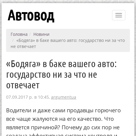
Автовод
Toggle
navigati
Головна
Новини
«Бодяга» в баке вашего авто: государство ни за что
не отвечает
«Бодяга» в баке вашего авто:
государство ни за что не
отвечает
07.09.2017 р. в 10:45,
argumentua
Водители и даже сами продавцы горючего
все чаще жалуются на его качество. Что
является причиной? Почему до сих пор не
создана эффективная система контроля и