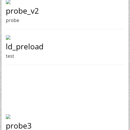
probe_v2
probe
ld_preload
test
probe3