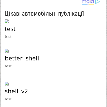
Цікаві автомобільні публікації
test
test
better_shell
test
shell_v2
test