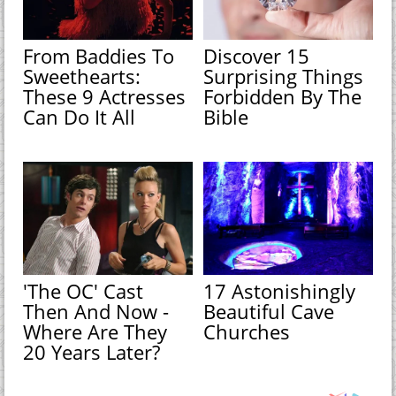
From Baddies To
Discover 15
Sweethearts:
Surprising Things
These 9 Actresses
Forbidden By The
Can Do It All
Bible
'The OC' Cast
17 Astonishingly
Then And Now -
Beautiful Cave
Where Are They
Churches
20 Years Later?