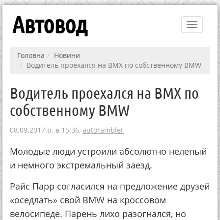
Автовод
Toggle
navigati
Головна
Новини
Водитель проехался на BMX по собственному BMW
Водитель проехался на BMX по
собственному BMW
08.09.2017 р. в 15:36,
autorambler
Молодые люди устроили абсолютно нелепый
и немного экстремальный заезд.
Райс Парр согласился на предложение друзей
«оседлать» свой BMW на кроссовом
велосипеде. Парень лихо разогнался, но