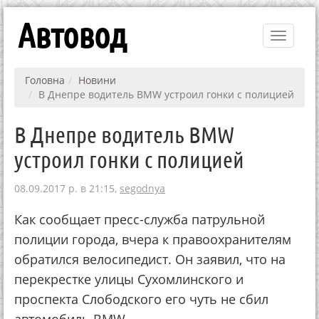
Автовод
Toggle
navigati
Головна
Новини
В Днепре водитель BMW устроил гонки с полицией
В Днепре водитель BMW
устроил гонки с полицией
08.09.2017 р. в 21:15,
segodnya
Как сообщает пресс-служба патрульной
полиции города, вчера к правоохранителям
обратился велосипедист. Он заявил, что на
перекрестке улицы Сухомлинского и
проспекта Слободского его чуть не сбил