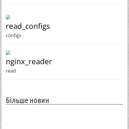
read_configs
configs
nginx_reader
read
Більше новин