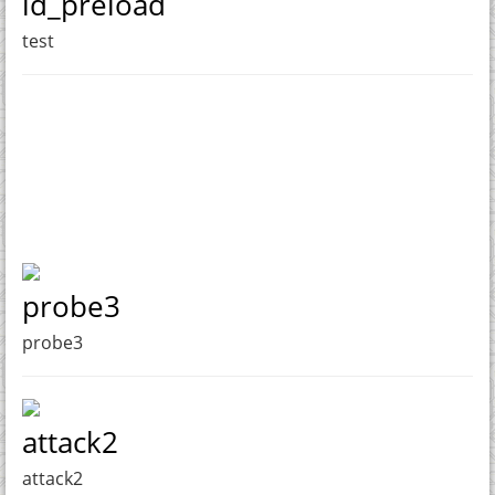
ld_preload
test
probe3
probe3
attack2
attack2