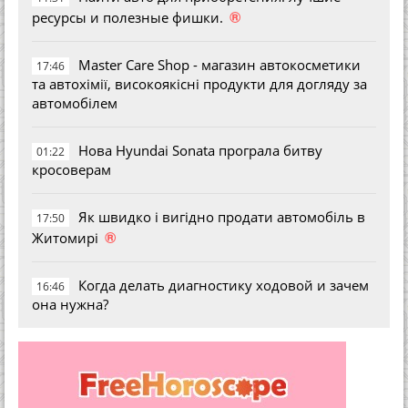
®
ресурсы и полезные фишки.
Master Care Shop - магазин автокосметики
17:46
та автохімії, високоякісні продукти для догляду за
автомобілем
Нова Hyundai Sonata програла битву
01:22
кросоверам
Як швидко і вигідно продати автомобіль в
17:50
®
Житомирі
Когда делать диагностику ходовой и зачем
16:46
она нужна?