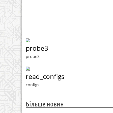
probe3
probe3
read_configs
configs
Більше новин