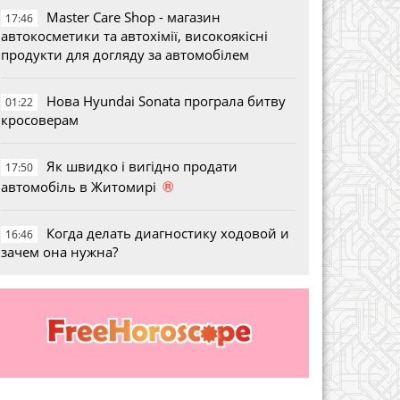
Master Care Shop - магазин
17:46
автокосметики та автохімії, високоякісні
продукти для догляду за автомобілем
Нова Hyundai Sonata програла битву
01:22
кросоверам
Як швидко і вигідно продати
17:50
®
автомобіль в Житомирі
Когда делать диагностику ходовой и
16:46
зачем она нужна?