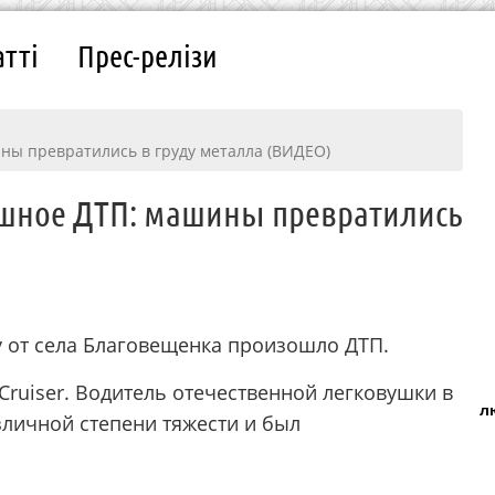
атті
Прес-релізи
ны превратились в груду металла (ВИДЕО)
рашное ДТП: машины превратились
ку от села Благовещенка произошло ДТП.
Cruiser. Водитель отечественной легковушки в
л
зличной степени тяжести и был