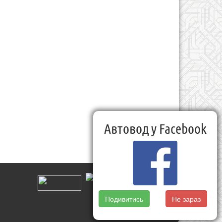
Автовод у Facebook
Подивитись
Не зараз