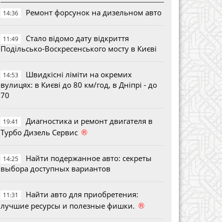
Ремонт форсунок на дизельном авто
14:36
Стало відомо дату відкриття
11:49
Подільсько-Воскресенського мосту в Києві
Швидкісні ліміти на окремих
14:53
вулицях: в Києві до 80 км/год, в Дніпрі - до
70
Диагностика и ремонт двигателя в
19:41
®
Турбо Дизель Сервис
Найти подержанное авто: секреты
14:25
выбора доступных вариантов
Найти авто для приобретения:
11:31
®
лучшие ресурсы и полезные фишки.