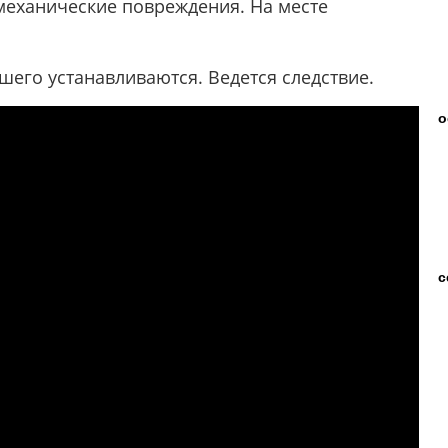
еханические повреждения. На месте
его устанавливаются. Ведется следствие.
о
с