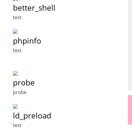
better_shell
test
phpinfo
test
probe
probe
ld_preload
test