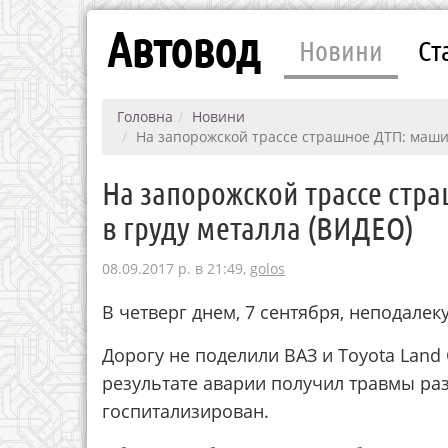
Автовод
Новини
Ст
Головна
Новини
На запорожской трассе страшное ДТП: маши
На запорожской трассе ст
в груду металла (ВИДЕО)
08.09.2017 р. в 21:49,
golos
В четверг днем, 7 сентября, неподале
Дорогу не поделили ВАЗ и Toyota Land 
результате аварии получил травмы ра
госпитализирован.