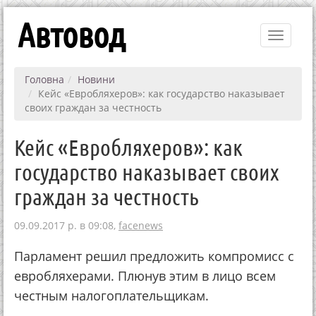
Автовод
Toggle
navigati
Головна
Новини
Кейс «Евробляхеров»: как государство наказывает
своих граждан за честность
Кейс «Евробляхеров»: как
государство наказывает своих
граждан за честность
09.09.2017 р. в 09:08,
facenews
Парламент решил предложить компромисс с
евробляхерами. Плюнув этим в лицо всем
честным налогоплательщикам.