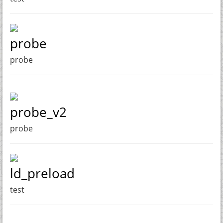
probe
probe
probe_v2
probe
ld_preload
test