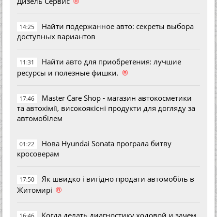
®
Дизель Сервис
Найти подержанное авто: секреты выбора
14:25
доступных вариантов
Найти авто для приобретения: лучшие
11:31
®
ресурсы и полезные фишки.
Master Care Shop - магазин автокосметики
17:46
та автохімії, високоякісні продукти для догляду за
автомобілем
Нова Hyundai Sonata програла битву
01:22
кросоверам
Як швидко і вигідно продати автомобіль в
17:50
®
Житомирі
Когда делать диагностику ходовой и зачем
16:46