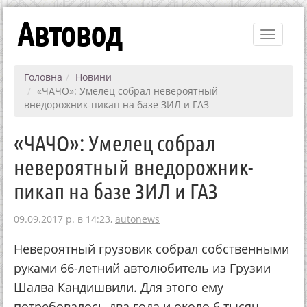
Автовод
Toggle
navigati
Головна
Новини
«ЧАЧО»: Умелец собрал невероятный
внедорожник-пикап на базе ЗИЛ и ГАЗ
«ЧАЧО»: Умелец собрал
невероятный внедорожник-
пикап на базе ЗИЛ и ГАЗ
09.09.2017 р. в 14:23,
autonews
Невероятный грузовик собрал собственными
руками 66-летний автолюбитель из Грузии
Шалва Кандишвили. Для этого ему
потребовалось два года и около 6 тысяч