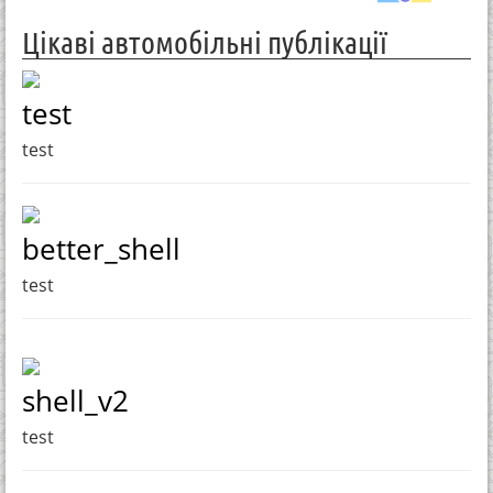
Цікаві автомобільні публікації
test
test
better_shell
test
shell_v2
test