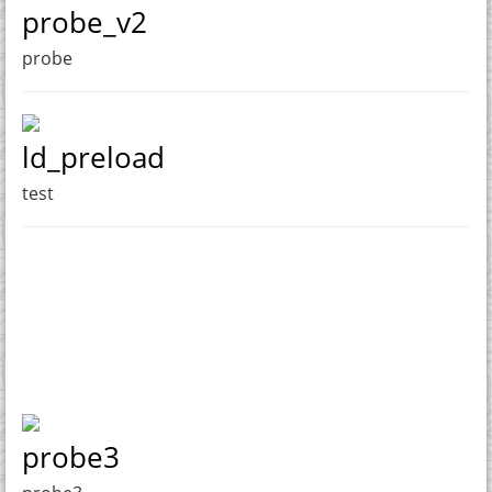
probe_v2
probe
ld_preload
test
probe3