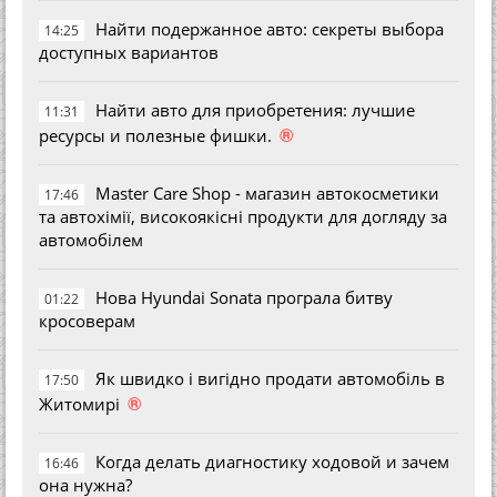
Найти подержанное авто: секреты выбора
14:25
доступных вариантов
Найти авто для приобретения: лучшие
11:31
®
ресурсы и полезные фишки.
Master Care Shop - магазин автокосметики
17:46
та автохімії, високоякісні продукти для догляду за
автомобілем
Нова Hyundai Sonata програла битву
01:22
кросоверам
Як швидко і вигідно продати автомобіль в
17:50
®
Житомирі
Когда делать диагностику ходовой и зачем
16:46
она нужна?