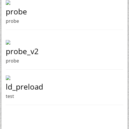
probe
probe
probe_v2
probe
ld_preload
test