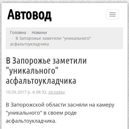
Автовод
Toggle
navigati
Головна
Новини
В Запорожье заметили "уникального"
асфальтоукладчика
В Запорожье заметили
"уникального"
асфальтоукладчика
10.09.2017 р. в 08:32,
zp.today
В Запорожской области засняли на камеру
"уникального" в своем роде
асфальтоукладчика.