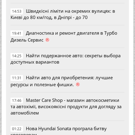
Швидкісні ліміти на окремих вулицях: в
14:53
Києві до 80 км/год, в Дніпрі - до 70
Диагностика и ремонт двигателя в Турбо
19:41
®
Дизель Сервис
Найти подержанное авто: секреты выбора
14:25
доступных вариантов
Найти авто для приобретения: лучшие
11:31
®
ресурсы и полезные фишки.
Master Care Shop - магазин автокосметики
17:46
та автохімії, високоякісні продукти для догляду за
автомобілем
Нова Hyundai Sonata програла битву
01:22
кросоверам