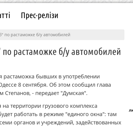
атті
Прес-релізи
б" по растаможке б/у автомобилей
" по растаможке б/у автомобилей
ся растаможка бывших в употреблении
дессе 8 сентября. Об этом сообщил глава
Степанов, - передает "Думская".
ся на территории грузового комплекса
л
будет работать в режиме "единого окна": там
 семи органов и учреждений, задействованных