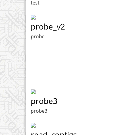
test
probe_v2
probe
probe3
probe3
read_configs