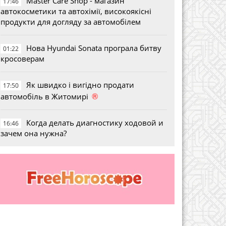
Master Care Shop - магазин
17:46
автокосметики та автохімії, високоякісні
продукти для догляду за автомобілем
Нова Hyundai Sonata програла битву
01:22
кросоверам
Як швидко і вигідно продати
17:50
®
автомобіль в Житомирі
Когда делать диагностику ходовой и
16:46
зачем она нужна?