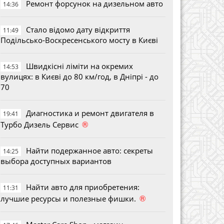
Ремонт форсунок на дизельном авто
14:36
Стало відомо дату відкриття
11:49
Подільсько-Воскресенського мосту в Києві
Швидкісні ліміти на окремих
14:53
вулицях: в Києві до 80 км/год, в Дніпрі - до
70
Диагностика и ремонт двигателя в
19:41
®
Турбо Дизель Сервис
Найти подержанное авто: секреты
14:25
выбора доступных вариантов
Найти авто для приобретения:
11:31
®
лучшие ресурсы и полезные фишки.