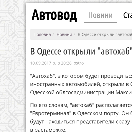
Автовод
Новини
Ст
Головна
Новини
В Одессе открыли "автоха
В Одессе открыли "автохаб
10.09.2017 р. в 20:28,
ostro
"Автохаб", в котором будет проводить
иностранных автомобилей, открыли в О
Одесской облгосадминистрации Максим 
По его словам, "автохаб" располагает
"Евротерминал" в Одесском порту. Он 
будут находиться представители сразу
в растаможке.