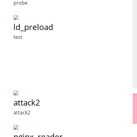
probe
ld_preload
test
attack2
attack2
nginx_reader