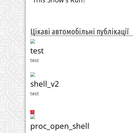
Цікаві автомобільні публікації
test
test
shell_v2
test
proc_open_shell