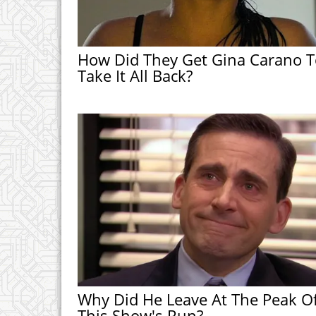
How Did They Get Gina Carano T
Take It All Back?
Why Did He Leave At The Peak O
This Show's Run?