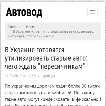
Автовод
Toggle
navigati
Головна
Новини
В Украине готовятся утилизировать старые авто:
чего ждать "пересичникам"
В Украине готовятся
утилизировать старые авто:
чего ждать "пересичникам"
11.09.2017 р. в 08:01,
segodnya
По украинским дорогам ездят более 50 тысяч
нерастаможенных автомобилей. По закону
такие авто могут конфисковать. В фискальной
службе готовят проект, чтобы машины на