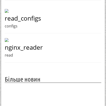
read_configs
configs
nginx_reader
read
Більше новин