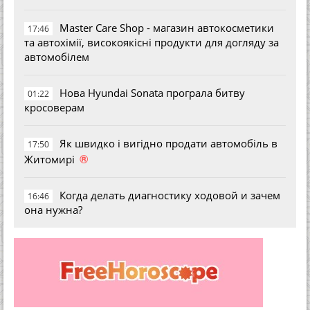
Master Care Shop - магазин автокосметики
17:46
та автохімії, високоякісні продукти для догляду за
автомобілем
Нова Hyundai Sonata програла битву
01:22
кросоверам
Як швидко і вигідно продати автомобіль в
17:50
®
Житомирі
Когда делать диагностику ходовой и зачем
16:46
она нужна?