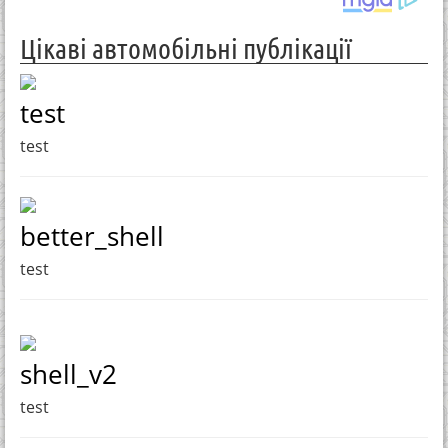
Цікаві автомобільні публікації
test
test
better_shell
test
shell_v2
test