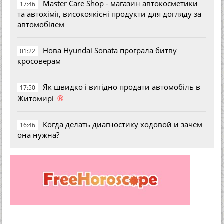
Master Care Shop - магазин автокосметики
17:46
та автохімії, високоякісні продукти для догляду за
автомобілем
Нова Hyundai Sonata програла битву
01:22
кросоверам
Як швидко і вигідно продати автомобіль в
17:50
®
Житомирі
Когда делать диагностику ходовой и зачем
16:46
она нужна?