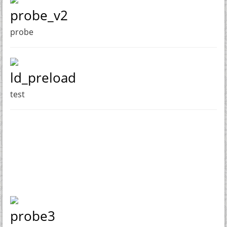
probe_v2
probe
ld_preload
test
probe3