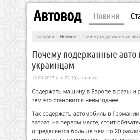
Автовод
Новини
Ст
Головна
Новини
Почему подержанные авто
Почему подержанные авто 
украинцам
12.09.2017 р. в 22:10,
autonews
Содержать машину в Европе в разы и р
тем это становится невыгоднее.
Так содержать автомобиль в Германии,
затрат, на первом месте, стоит обязат
определяется больше чем по 20 разли
водителя, стаж вождения, количество 