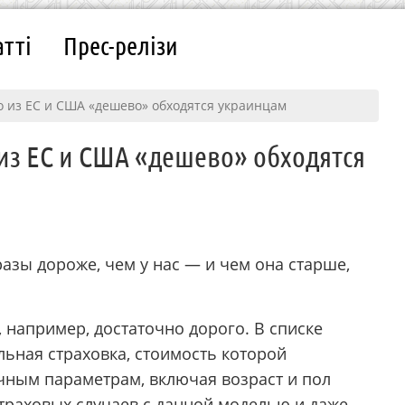
атті
Прес-релізи
 из ЕС и США «дешево» обходятся украинцам
из ЕС и США «дешево» обходятся
азы дороже, чем у нас — и чем она старше,
 например, достаточно дорого. В списке
ельная страховка, стоимость которой
чным параметрам, включая возраст и пол
страховых случаев с данной моделью и даже