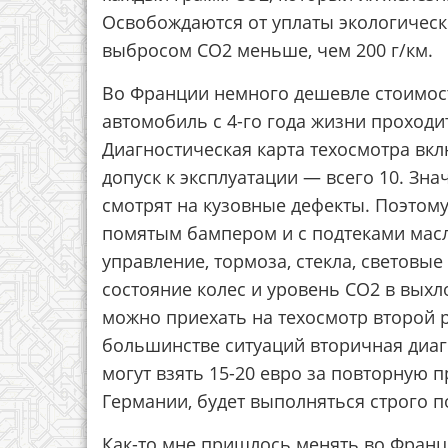
Освобождаются от уплаты экологическ
выбросом СО2 меньше, чем 200 г/км.
Во Франции немного дешевле стоимость
автомобиль с 4-го года жизни проходит 
Диагностическая карта техосмотра вк
допуск к эксплуатации — всего 10. Зна
смотрят на кузовные дефекты. Поэтом
помятым бампером и с подтеками масла
управление, тормоза, стекла, световые
состояние колес и уровень CO2 в выхло
можно приехать на техосмотр второй р
большинстве ситуаций вторичная диаг
могут взять 15-20 евро за повторную пр
Германии, будет выполняться строго п
Как-то мне пришлось менять во Франц