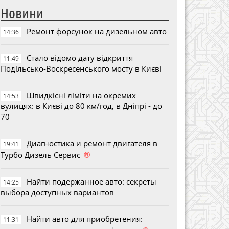
Новини
Ремонт форсунок на дизельном авто
14:36
Стало відомо дату відкриття
11:49
Подільсько-Воскресенського мосту в Києві
Швидкісні ліміти на окремих
14:53
вулицях: в Києві до 80 км/год, в Дніпрі - до
70
Диагностика и ремонт двигателя в
19:41
®
Турбо Дизель Сервис
Найти подержанное авто: секреты
14:25
выбора доступных вариантов
Найти авто для приобретения:
11:31