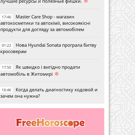
®
лучшие ресурсы и полезные фишки.
Master Care Shop - магазин
17:46
автокосметики та автохімії, високоякісні
продукти для догляду за автомобілем
Нова Hyundai Sonata програла битву
01:22
кросоверам
Як швидко і вигідно продати
17:50
®
автомобіль в Житомирі
Когда делать диагностику ходовой и
16:46
зачем она нужна?