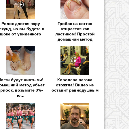
Ролик длится пару
Грибок на ногтях
екунд, но вы будете в
стирается как
шоке от увиденного
ластиком! Простой
домашний метод
Ногти будут чистыми!
Королева вагона
омашний метод убьет
отожгла! Видео не
грибок, возьмите 3%-
оставит равнодушным
ю…