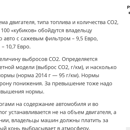
Р
ма двигателя, типа топлива и количества СО2,
100 «кубиков» обойдутся владельцу
о авто с сажевым фильтром – 9,5 Евро,
– 10,7 Евро.
величину выбросов СО2. Определяется
тной модели (выброс CO2, г/км), и насколько
ормы (норма 2014 г — 95 г/км). Нормы
орону понижения. За превышение тоже надо
ревышения нормы.
огами на содержание автомобиля и во
ог устанавливается не на объем двигателя, а
мании, владельцы машин должны платить за
ый конь выбрасывает в атмосферу.