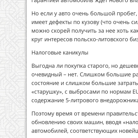
гарантией автомобиль ждет нового вл
Но если у авто очень большой пробег,
имеет дефекты по кузову (что очень си
можно скорей получить за нее хоть как
круг интересов польско-литовского би
Налоговые каникулы
Выгодна ли покупка старого, но дешев
очевидный – нет. Слишком большие р
состояние и слишком большие затраты
«старушку», с выбросами по нормам E
содержание 5-литрового внедорожника
Поэтому время от времени правительс
обновлению своих машин, вводя «нало
автомобилей, соответствующих новейш