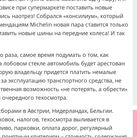
рвисе при супермаркете поставить новые
ись наотрез! Собрался «консилиум», который
ендациям Michelin новая пара ставится только
ставить новые шины на передние колеса! И так
о раза, самое время подумать о том, как
а лобовом стекле автомобиль будет арестован
торую владельцу придется платить немалые
 за эксплуатацию транспортного средства, не
твенная возможность «не потерять, а обрести»
я очередного техосмотра.
сборами в Австрии, Нидерландах, Бельгии.
овок, налогов, техосмотра выливается в
ливо, парковки, оплата дорог, регулярный
к понятным критериям – стоимость содержания