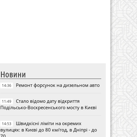
Новини
Ремонт форсунок на дизельном авто
14:36
Стало відомо дату відкриття
11:49
Подільсько-Воскресенського мосту в Києві
Швидкісні ліміти на окремих
14:53
вулицях: в Києві до 80 км/год, в Дніпрі - до
70