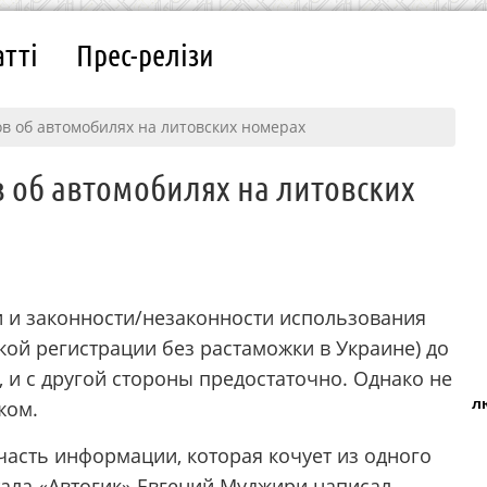
атті
Прес-релізи
ов об автомобилях на литовских номерах
в об автомобилях на литовских
 и законности/незаконности использования
кой регистрации без растаможки в Украине) до
й, и с другой стороны предостаточно. Однако не
л
жом.
часть информации, которая кочует из одного
тала «Автогик» Евгений Муджири написал