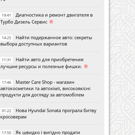
Диагностика и ремонт двигателя в
19:41
®
Турбо Дизель Сервис
Найти подержанное авто: секреты
14:25
выбора доступных вариантов
Найти авто для приобретения:
11:31
®
лучшие ресурсы и полезные фишки.
Master Care Shop - магазин
17:46
автокосметики та автохімії, високоякісні
продукти для догляду за автомобілем
Нова Hyundai Sonata програла битву
01:22
кросоверам
Як швидко і вигідно продати
17:50