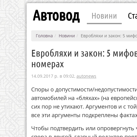
Автовод
Новини
Ст
Головна
Новини
Евробляхи и закон: 5 миф
Евробляхи и закон: 5 мифо
номерах
14.09.2017 р. в 09:02,
autonews
Споры о допустимости/недопустимости
автомобилей на «бляхах» (на европейс
сих пор не утихают. Аргументов и с то
все эти аргументы подкреплены факта
Чтобы подтвердить или опровергнуть 
спора в другой, главный редактор пор