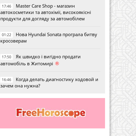
Master Care Shop - магазин
17:46
автокосметики та автохімії, високоякісні
продукти для догляду за автомобілем
Нова Hyundai Sonata програла битву
01:22
кросоверам
Як швидко і вигідно продати
17:50
®
автомобіль в Житомирі
Когда делать диагностику ходовой и
16:46
зачем она нужна?