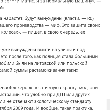
бо ср***й Матис. Я за нормальную машину», —
йн.
а нарастет, будут вынуждены (власти. — R0)
ашего производства — миф. Это защита своих
 колесах», — пишет, в свою очередь, ее
 уже вынуждены выйти на улицы и под
это после того, как полиция стала большими
мобили были на литовской или польской
 самой суммы растаможивания таких
евробляхеров» негативную окраску: мол, они
гистрации, что удобно при ДТП или других
ли не отвечают экологическому стандарту
тября 2009 года. И вообще, такая практика,