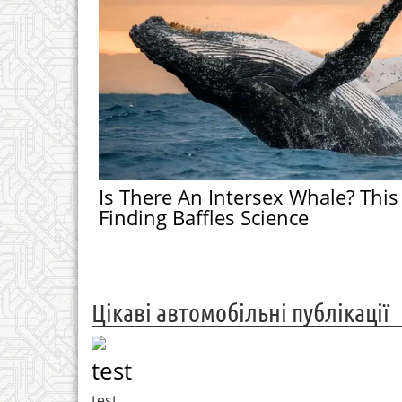
Is There An Intersex Whale? This
Finding Baffles Science
Цікаві автомобільні публікації
test
test