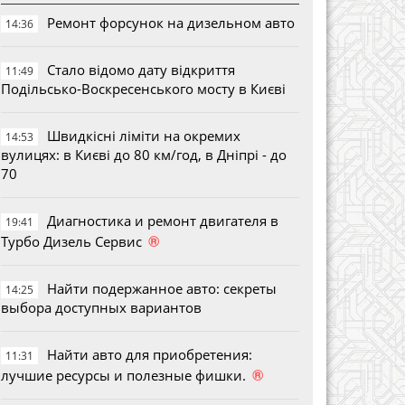
Ремонт форсунок на дизельном авто
14:36
Стало відомо дату відкриття
11:49
Подільсько-Воскресенського мосту в Києві
Швидкісні ліміти на окремих
14:53
вулицях: в Києві до 80 км/год, в Дніпрі - до
70
Диагностика и ремонт двигателя в
19:41
®
Турбо Дизель Сервис
Найти подержанное авто: секреты
14:25
выбора доступных вариантов
Найти авто для приобретения:
11:31
®
лучшие ресурсы и полезные фишки.