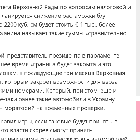
тета Верховной Рады по вопросам налоговой и
планируется снижение растаможки б/у
200 куб. см будет стоить € 1 тыс., более
Южанина называет такие суммы «сравнительно
, представитель президента в парламенте
шее время «граница будет закрыта и это
словам, в последующие три месяца Верховная
т, которым закроет возможности для ввоза
ими номерами. Который, при этом, еще и
се-таки ранее такие автомобили в Украину
ен мораторий на временные проверки.
равил игры, если таковые будут приняты в
то власти скорее смогут принять
 новые нормы «растаможки» для автомобилей,