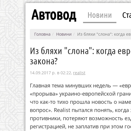
Автовод
Новини
Ст
Головна
Новини
Из бляхи "слона": когда 
Из бляхи "слона": когда ев
закона?
14.09.2017 р. в 02:22,
realist
Главная тема минувших недель — «евр
«прорыва» украино-европейской границ
что как-то тихо прошла новость о нам
вопрос». Realist пытался понять, когд
противники, потеряют возможность ез
регистрацией, не заплатив при этом г