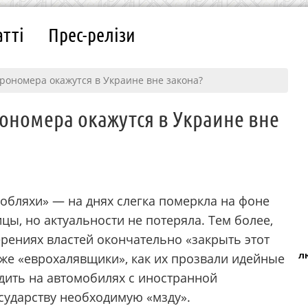
атті
Прес-релізи
еврономера окажутся в Украине вне закона?
рономера окажутся в Украине вне
обляхи» — на днях слегка померкла на фоне
ы, но актуальности не потеряла. Тем более,
ерениях властей окончательно «закрыть этот
л
а же «еврохалявщики», как их прозвали идейные
дить на автомобилях с иностранной
осударству необходимую «мзду».