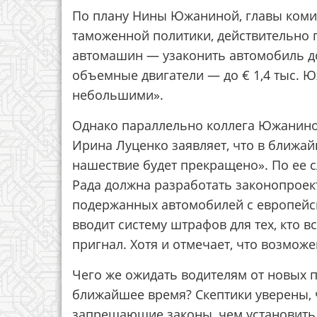
По плану Нины Южаниной, главы коми
таможенной политики, действительно 
автомашин — узаконить автомобиль до 2
объемные двигатели — до € 1,4 тыс. 
небольшими».
Однако параллельно коллега Южаниной
Ирина Луценко заявляет, что в ближай
нашествие будет прекращено». По ее 
Рада должна разработать законопроек
подержанных автомобилей с европейск
вводит систему штрафов для тех, кто в
пригнал. Хотя и отмечает, что возмож
Чего же ожидать водителям от новых п
ближайшее время? Скептики уверены, ч
запрещающие законы, чем установить