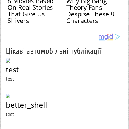
8 Movies Based
Why Big Bang
On Real Stories
Theory Fans
That Give Us
Despise These 8
Shivers
Characters
Цікаві автомобільні публікації
test
test
better_shell
test