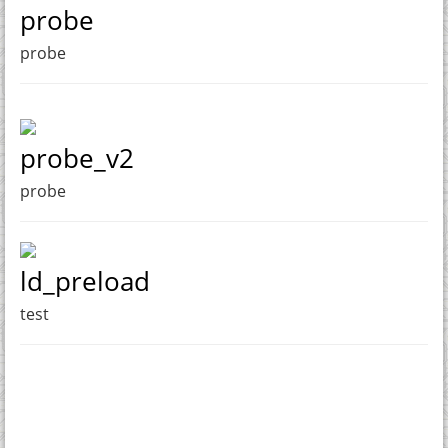
probe
probe
probe_v2
probe
ld_preload
test