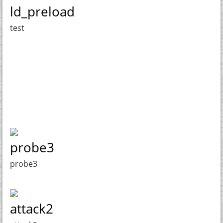
ld_preload
test
probe3
probe3
attack2