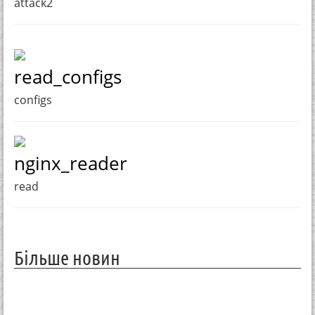
attack2
read_configs
configs
nginx_reader
read
Більше новин