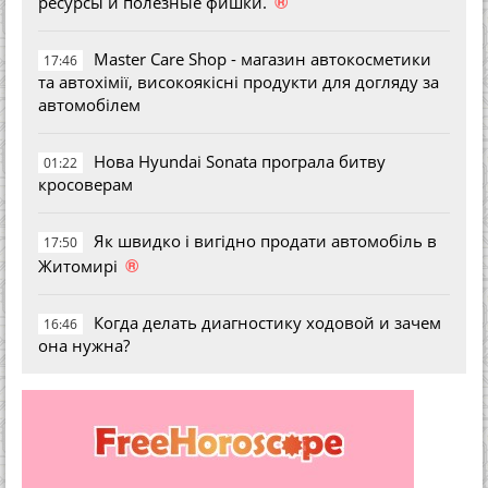
®
ресурсы и полезные фишки.
Master Care Shop - магазин автокосметики
17:46
та автохімії, високоякісні продукти для догляду за
автомобілем
Нова Hyundai Sonata програла битву
01:22
кросоверам
Як швидко і вигідно продати автомобіль в
17:50
®
Житомирі
Когда делать диагностику ходовой и зачем
16:46
она нужна?