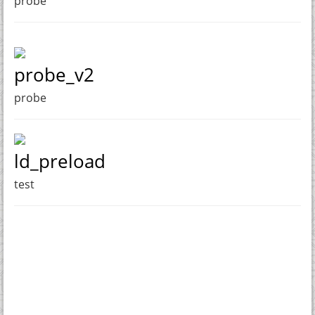
probe
probe_v2
probe
ld_preload
test