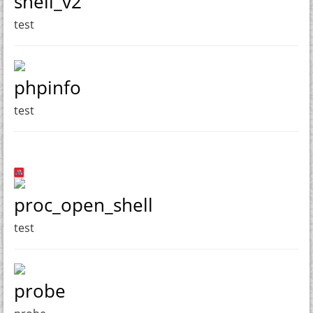
shell_v2
test
phpinfo
test
proc_open_shell
test
probe