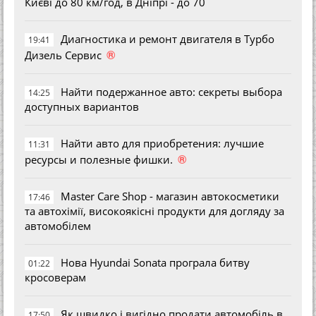
Києві до 80 км/год, в Дніпрі - до 70
Диагностика и ремонт двигателя в Турбо
19:41
®
Дизель Сервис
Найти подержанное авто: секреты выбора
14:25
доступных вариантов
Найти авто для приобретения: лучшие
11:31
®
ресурсы и полезные фишки.
Master Care Shop - магазин автокосметики
17:46
та автохімії, високоякісні продукти для догляду за
автомобілем
Нова Hyundai Sonata програла битву
01:22
кросоверам
Як швидко і вигідно продати автомобіль в
17:50