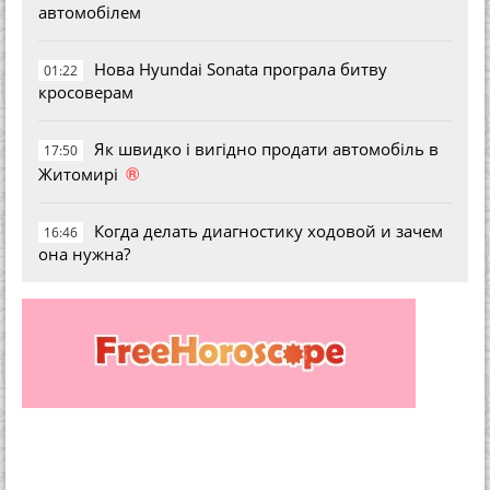
автомобілем
Нова Hyundai Sonata програла битву
01:22
кросоверам
Як швидко і вигідно продати автомобіль в
17:50
®
Житомирі
Когда делать диагностику ходовой и зачем
16:46
она нужна?