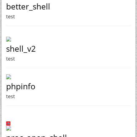
better_shell
test
shell_v2
test
phpinfo
test