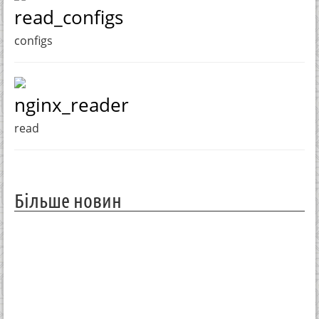
read_configs
configs
nginx_reader
read
Більше новин