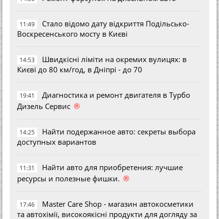
Стало відомо дату відкриття Подільсько-
11:49
Воскресенського мосту в Києві
Швидкісні ліміти на окремих вулицях: в
14:53
Києві до 80 км/год, в Дніпрі - до 70
Диагностика и ремонт двигателя в Турбо
19:41
®
Дизель Сервис
Найти подержанное авто: секреты выбора
14:25
доступных вариантов
Найти авто для приобретения: лучшие
11:31
®
ресурсы и полезные фишки.
Master Care Shop - магазин автокосметики
17:46
та автохімії, високоякісні продукти для догляду за