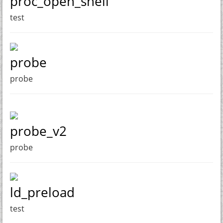
proc_open_shell
test
probe
probe
probe_v2
probe
ld_preload
test