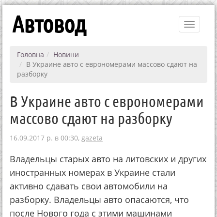
Автовод
Toggle
navigati
Головна
Новини
В Украине авто с еврономерами массово сдают на
разборку
В Украине авто с еврономерами
массово сдают на разборку
16.09.2017 р. в 00:30,
gazeta
Владельцы старых авто на литовских и других
иностранных номерах в Украине стали
активно сдавать свои автомобили на
разборку. Владельцы авто опасаются, что
после Нового года с этими машинами