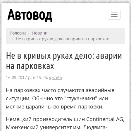
Автовод
Toggle
navigati
Головна
Новини
Не в кривых руках дело: аварии на парковках
Не в кривых руках дело: аварии
на парковках
16.09.2017 р. в 15:25,
gazeta
На парковках часто случаются аварийные
ситуации. Обычно это "стуканчики" или
мелкие царапины во время парковки.
Немецкий производитель шин Continental AG,
Мюнхенский университет им. Людвига-