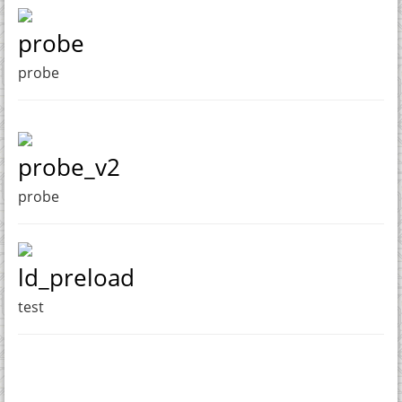
probe
probe
probe_v2
probe
ld_preload
test