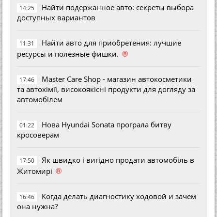
Найти подержанное авто: секреты выбора
14:25
доступных вариантов
Найти авто для приобретения: лучшие
11:31
®
ресурсы и полезные фишки.
Master Care Shop - магазин автокосметики
17:46
та автохімії, високоякісні продукти для догляду за
автомобілем
Нова Hyundai Sonata програла битву
01:22
кросоверам
Як швидко і вигідно продати автомобіль в
17:50
®
Житомирі
Когда делать диагностику ходовой и зачем
16:46
она нужна?