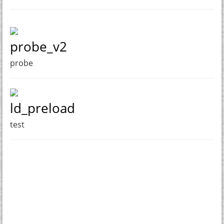
probe_v2
probe
ld_preload
test