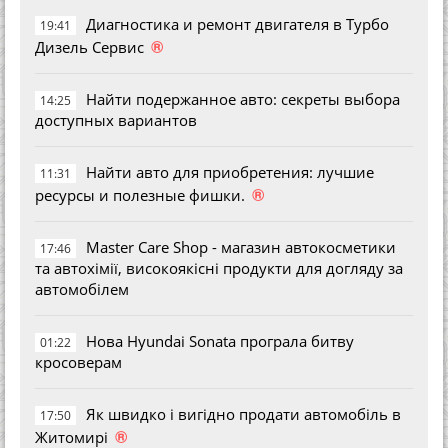
Диагностика и ремонт двигателя в Турбо
19:41
®
Дизель Сервис
Найти подержанное авто: секреты выбора
14:25
доступных вариантов
Найти авто для приобретения: лучшие
11:31
®
ресурсы и полезные фишки.
Master Care Shop - магазин автокосметики
17:46
та автохімії, високоякісні продукти для догляду за
автомобілем
Нова Hyundai Sonata програла битву
01:22
кросоверам
Як швидко і вигідно продати автомобіль в
17:50
®
Житомирі