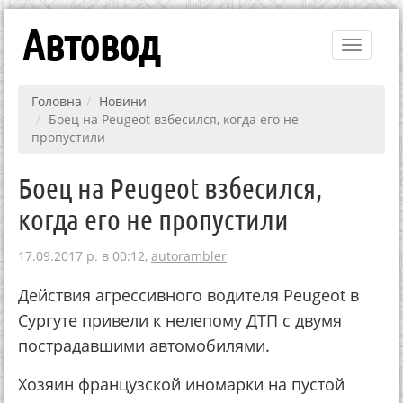
Автовод
Toggle
navigati
Головна
Новини
Боец на Peugeot взбесился, когда его не
пропустили
Боец на Peugeot взбесился,
когда его не пропустили
17.09.2017 р. в 00:12,
autorambler
Действия агрессивного водителя Peugeot в
Сургуте привели к нелепому ДТП с двумя
пострадавшими автомобилями.
Хозяин французской иномарки на пустой