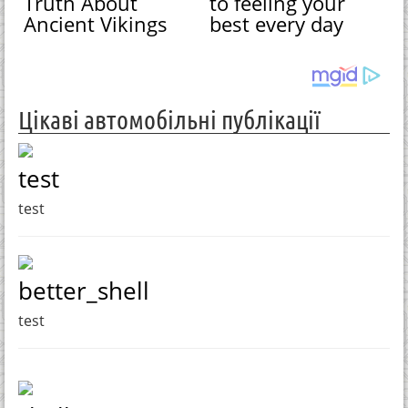
Truth About
to feeling your
Ancient Vikings
best every day
Цікаві автомобільні публікації
test
test
better_shell
test