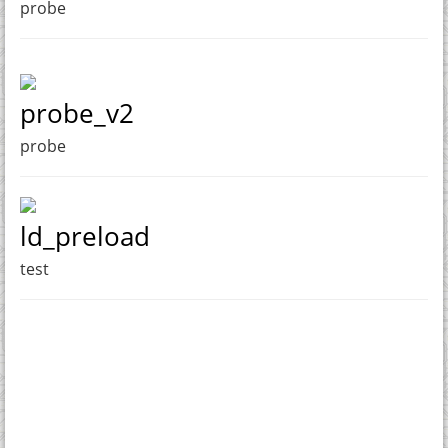
probe
probe_v2
probe
ld_preload
test