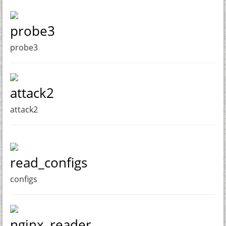
probe3
probe3
attack2
attack2
read_configs
configs
nginx_reader