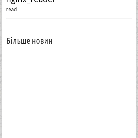
read
Більше новин