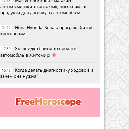
Master Care Shop - магазин
17:46
автокосметики та автохімії, високоякісні
продукти для догляду за автомобілем
Нова Hyundai Sonata програла битву
01:22
кросоверам
Як швидко і вигідно продати
17:50
®
автомобіль в Житомирі
Когда делать диагностику ходовой и
16:46
зачем она нужна?