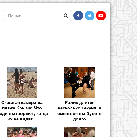
Скрытая камера на
Ролик длится
пляже Крыма: Что
несколько секунд, а
юди вытворяют, когда
смеяться вы будете
их не видят...
долго