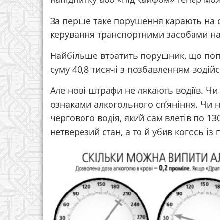
За перше таке порушення карають на с
керування транспортними засобами на 
Найбільше втратить порушник, що попа
суму 40,8 тисячі з позбавленням водій
Але нові штрафи не лякають водіїв. Чи
ознаками алкогольного сп’яніння. Чи 
чергового водія, який сам влетів по 13
нетверезий стан, а то й убив когось із