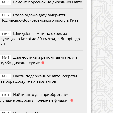
Ремонт форсунок на дизельном авто
14:36
Стало відомо дату відкриття
11:49
Подільсько-Воскресенського мосту в Києві
Швидкісні ліміти на окремих
14:53
вулицях: в Києві до 80 км/год, в Дніпрі - до
70
Диагностика и ремонт двигателя в
19:41
®
Турбо Дизель Сервис
Найти подержанное авто: секреты
14:25
выбора доступных вариантов
Найти авто для приобретения:
11:31
®
лучшие ресурсы и полезные фишки.