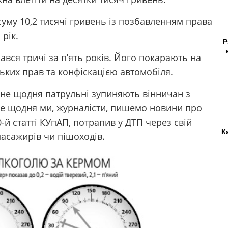
уму 10,2 тисячі гривень із позбавленням права
рік.
Р
вся тричі за п’ять років. Його покарають на
ських прав та конфіскацією автомобіля.
 не щодня патрульні зупиняють вінничан з
не щодня ми, журналісти, пишемо новини про
0-й статті КУпАП, потрапив у ДТП через свій
К
 пасажирів чи пішоходів.