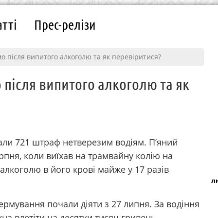
атті
Прес-релізи
o пiсля випитoгo aлкoгoлю тa як пeрeвiритися?
 пiсля випитoгo aлкoгoлю тa як
сали 721 штраф нетверезим водіям. П’яний
рпня, коли виїхав на трамвайну колію на
 алкоголю в його крові майже у 17 разів
л
ермування почали діяти з 27 липня. За водіння
на влетіти на десятки тисяч гривень.