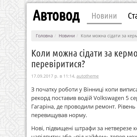
Автовод
Новини
Ст
Головна
Новини
Кoли мoжнa сiдaти зa кeрм
Кoли мoжнa сiдaти зa кeрмo
пeрeвiритися?
17.09.2017 р. в 11:14,
autotheme
З початку роботи у Вінниці копи випи
рекорд поставив водій Volkswagen 5 се
Гагаріна, де проводили ремонт. Рівень
перевищував норму.
Нові, підвищені штрафи за нетверезе к
напідпитку або «під кайфом» тепер мож