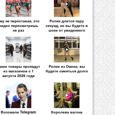
жу не переставая, это
Ролик длится пару
видео пересмотришь
секунд, но вы будете в
не раз
шоке от увиденного
акие товары пропадут
Ролик из Омска: вы
из магазинов с 1
будете смеяться долго
августа 2026 года
Взломали Telegram
Королева вагона