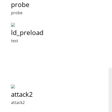
probe
probe
ld_preload
test
attack2
attack2