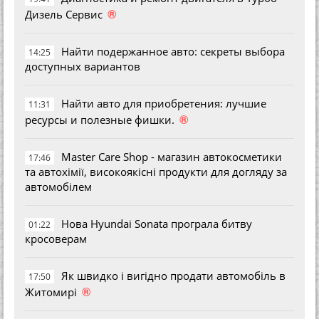
®
Дизель Сервис
Найти подержанное авто: секреты выбора
14:25
доступных вариантов
Найти авто для приобретения: лучшие
11:31
®
ресурсы и полезные фишки.
Master Care Shop - магазин автокосметики
17:46
та автохімії, високоякісні продукти для догляду за
автомобілем
Нова Hyundai Sonata програла битву
01:22
кросоверам
Як швидко і вигідно продати автомобіль в
17:50
®
Житомирі