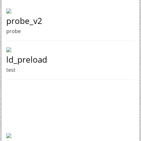
probe_v2
probe
ld_preload
test