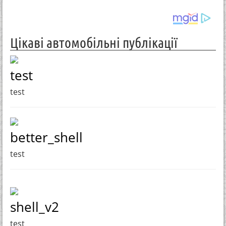
Цікаві автомобільні публікації
test
test
better_shell
test
shell_v2
test