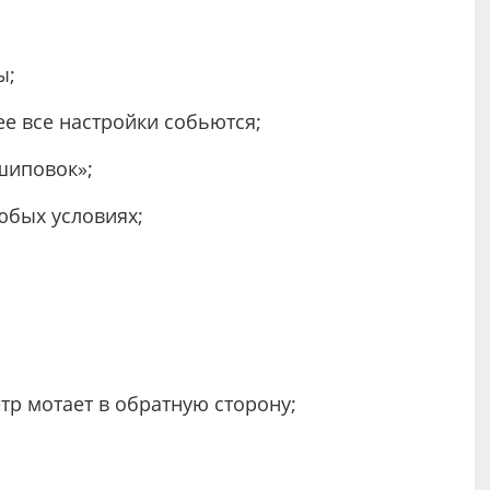
ы;
нее все настройки собьются;
шиповок»;
юбых условиях;
тр мотает в обратную сторону;