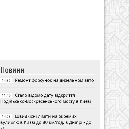
Новини
Ремонт форсунок на дизельном авто
14:36
Стало відомо дату відкриття
11:49
Подільсько-Воскресенського мосту в Києві
Швидкісні ліміти на окремих
14:53
вулицях: в Києві до 80 км/год, в Дніпрі - до
70