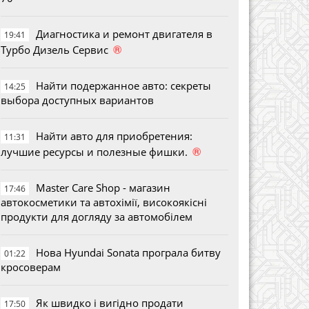
Диагностика и ремонт двигателя в
19:41
®
Турбо Дизель Сервис
Найти подержанное авто: секреты
14:25
выбора доступных вариантов
Найти авто для приобретения:
11:31
®
лучшие ресурсы и полезные фишки.
Master Care Shop - магазин
17:46
автокосметики та автохімії, високоякісні
продукти для догляду за автомобілем
Нова Hyundai Sonata програла битву
01:22
кросоверам
Як швидко і вигідно продати
17:50