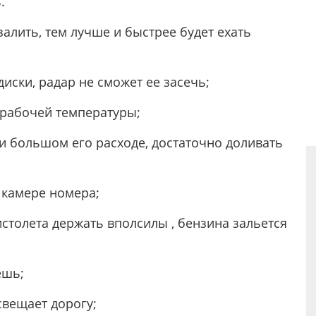
.
алить, тем лучше и быстрее будет ехать
диски, радар не сможет ее засечь;
 рабочей температуры;
и большом его расходе, достаточно доливать
ь камере номера;
истолета держать вполсилы , бензина зальется
ешь;
свещает дорогу;