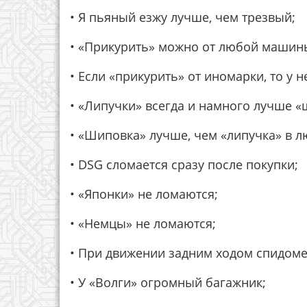
• Я пьяный езжу лучше, чем трезвый;
• «Прикурить» можно от любой машин
• Если «прикурить» от иномарки, то у 
• «Липучки» всегда и намного лучше «
• «Шиповка» лучше, чем «липучка» в л
• DSG сломается сразу после покупки;
• «Японки» не ломаются;
• «Немцы» не ломаются;
• При движении задним ходом спидоме
• У «Волги» огромный багажник;