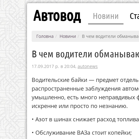
Автовод
Новини
Ст
Головна
Новини
В чем водители обманыва
В чем водители обманываю
17.09.2017 р. в 20:04,
autonews
Водительские байки — предмет отдель
распространенные заблуждения автом
умышленно, есть много неправдивых ф
искренне или просто по незнанию.
• Азот в шинах снижает расход топлив
• Обслуживание ВАЗа стоит копейки;