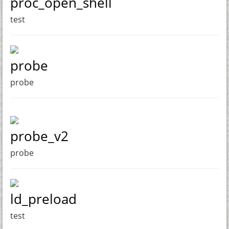
proc_open_shell
test
probe
probe
probe_v2
probe
ld_preload
test