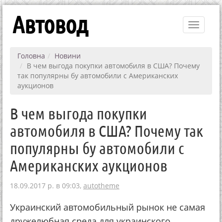
Автовод
Toggle
navigati
Головна
Новини
В чем выгода покупки автомобиля в США? Почему
так популярны бу автомобили с Американских
аукционов
В чем выгода покупки
автомобиля в США? Почему так
популярны бу автомобили с
Американских аукционов
18.09.2017 р. в 09:03,
autotheme
Украинский автомобильный рынок не самая
дружелюбная среда для украинского