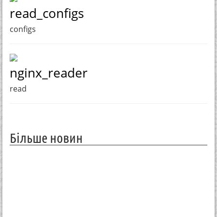
read_configs
configs
nginx_reader
read
Більше новин