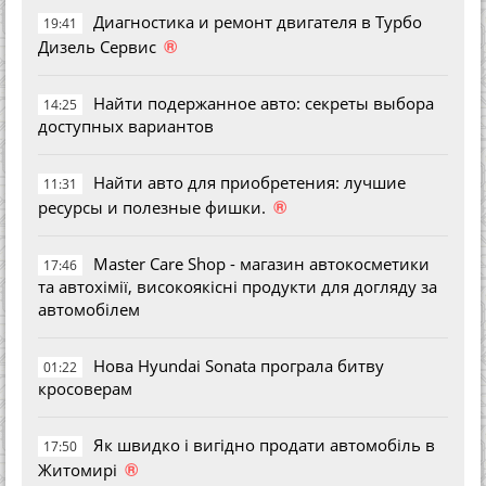
Диагностика и ремонт двигателя в Турбо
19:41
®
Дизель Сервис
Найти подержанное авто: секреты выбора
14:25
доступных вариантов
Найти авто для приобретения: лучшие
11:31
®
ресурсы и полезные фишки.
Master Care Shop - магазин автокосметики
17:46
та автохімії, високоякісні продукти для догляду за
автомобілем
Нова Hyundai Sonata програла битву
01:22
кросоверам
Як швидко і вигідно продати автомобіль в
17:50
®
Житомирі