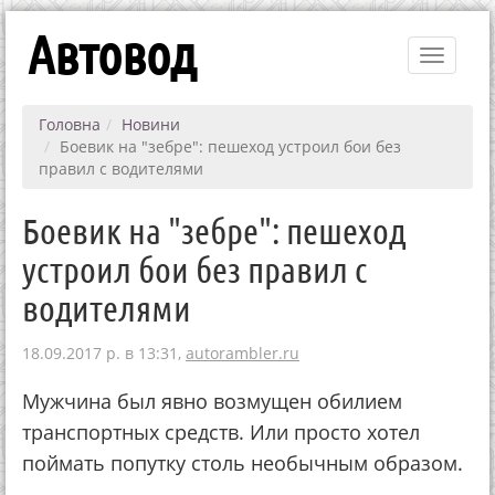
Автовод
Toggle
navigati
Головна
Новини
Боевик на "зебре": пешеход устроил бои без
правил с водителями
Боевик на "зебре": пешеход
устроил бои без правил с
водителями
18.09.2017 р. в 13:31,
autorambler.ru
Мужчина был явно возмущен обилием
транспортных средств. Или просто хотел
поймать попутку столь необычным образом.