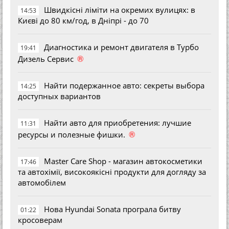
Швидкісні ліміти на окремих вулицях: в
14:53
Києві до 80 км/год, в Дніпрі - до 70
Диагностика и ремонт двигателя в Турбо
19:41
®
Дизель Сервис
Найти подержанное авто: секреты выбора
14:25
доступных вариантов
Найти авто для приобретения: лучшие
11:31
®
ресурсы и полезные фишки.
Master Care Shop - магазин автокосметики
17:46
та автохімії, високоякісні продукти для догляду за
автомобілем
Нова Hyundai Sonata програла битву
01:22
кросоверам