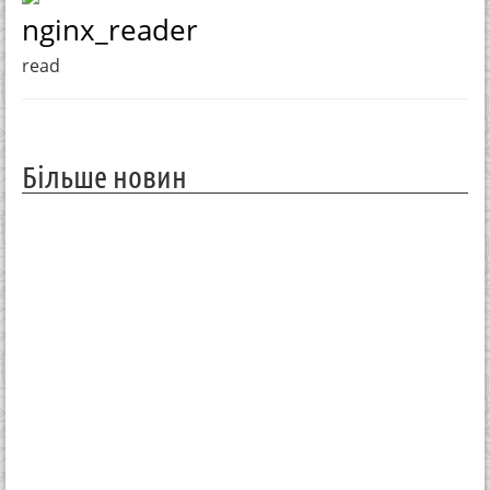
nginx_reader
read
Більше новин