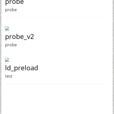
probe
probe
probe_v2
probe
ld_preload
test