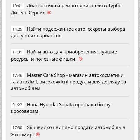
Диагностика и ремонт двигателя в Турбо
19:41
®
Дизель Сервис
Найти подержанное авто: секреты выбора
14:25
доступных вариантов
Найти авто для приобретения: лучшие
11:31
®
ресурсы и полезные фишки.
Master Care Shop - магазин автокосметики
17:46
та автохімії, високоякісні продукти для догляду за
автомобілем
Нова Hyundai Sonata програла битву
01:22
кросоверам
Як швидко і вигідно продати автомобіль в
17:50
®
Житомирі