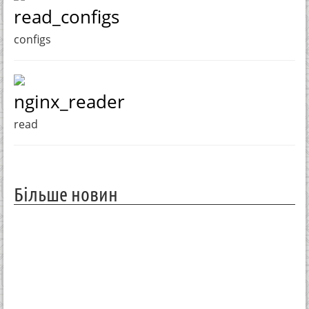
read_configs
configs
nginx_reader
read
Більше новин