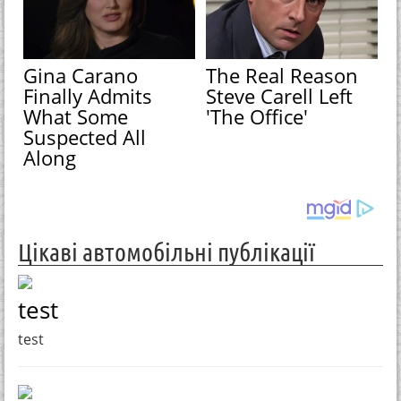
Gina Carano
The Real Reason
Finally Admits
Steve Carell Left
What Some
'The Office'
Suspected All
Along
Цікаві автомобільні публікації
test
test