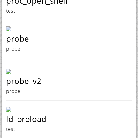
proc_open_shell
test
probe
probe
probe_v2
probe
ld_preload
test