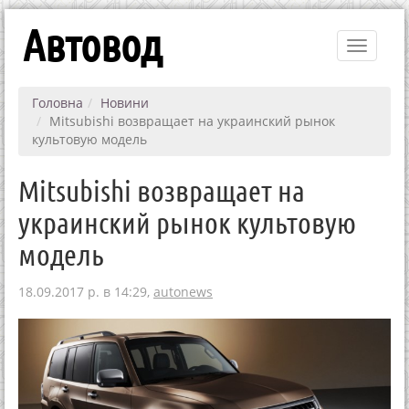
Автовод
Toggle
navigati
Головна
Новини
Mitsubishi возвращает на украинский рынок
культовую модель
Mitsubishi возвращает на
украинский рынок культовую
модель
18.09.2017 р. в 14:29,
autonews