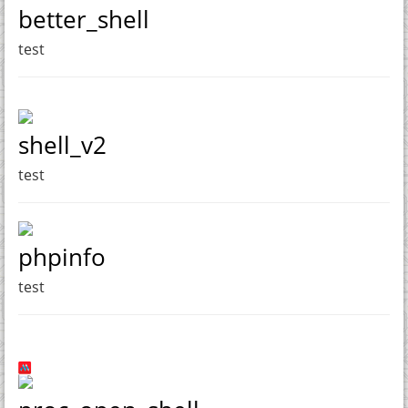
better_shell
test
shell_v2
test
phpinfo
test