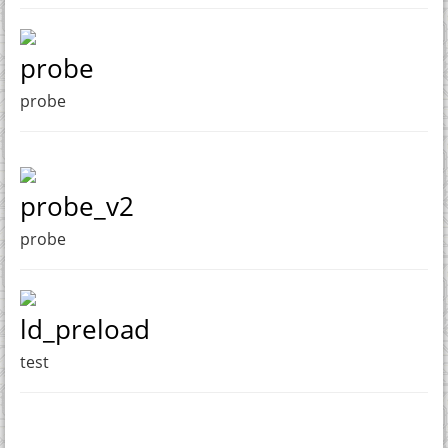
probe
probe
probe_v2
probe
ld_preload
test