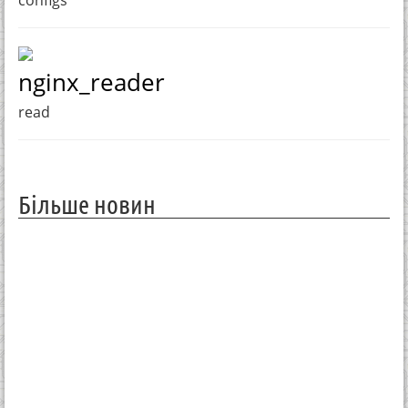
configs
nginx_reader
read
Більше новин