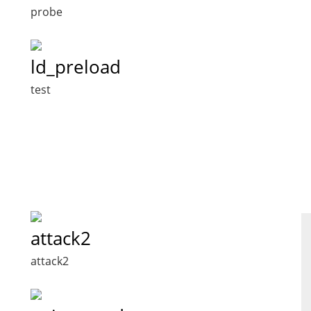
probe
ld_preload
test
attack2
attack2