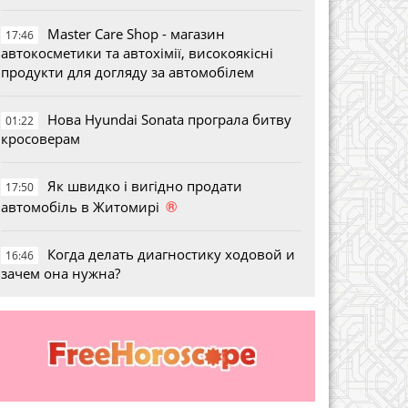
Master Care Shop - магазин
17:46
автокосметики та автохімії, високоякісні
продукти для догляду за автомобілем
Нова Hyundai Sonata програла битву
01:22
кросоверам
Як швидко і вигідно продати
17:50
®
автомобіль в Житомирі
Когда делать диагностику ходовой и
16:46
зачем она нужна?