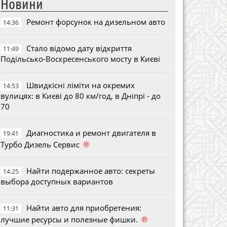
Новини
Ремонт форсунок на дизельном авто
14:36
Стало відомо дату відкриття
11:49
Подільсько-Воскресенського мосту в Києві
Швидкісні ліміти на окремих
14:53
вулицях: в Києві до 80 км/год, в Дніпрі - до
70
Диагностика и ремонт двигателя в
19:41
®
Турбо Дизель Сервис
Найти подержанное авто: секреты
14:25
выбора доступных вариантов
Найти авто для приобретения:
11:31
®
лучшие ресурсы и полезные фишки.