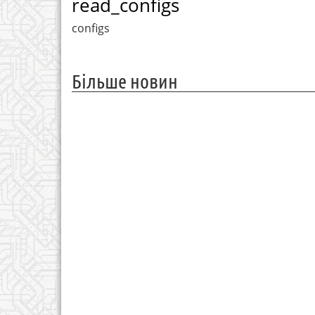
read_configs
configs
Більше новин