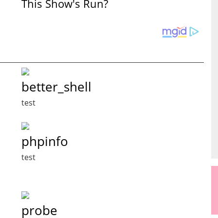
This Show's Run?
better_shell
test
phpinfo
test
probe