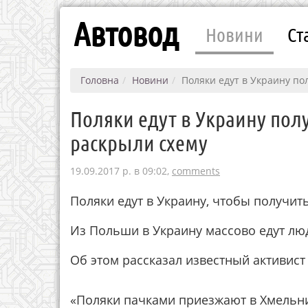
Автовод
Новини
Ст
Головна
Новини
Поляки едут в Украину по
Поляки едут в Украину полу
раскрыли схему
19.09.2017 р. в 09:02,
comments
Поляки едут в Украину, чтобы получит
Из Польши в Украину массово едут лю
Об этом рассказал известный активист
«Поляки пачками приезжают в Хмельни