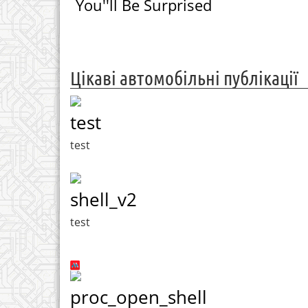
You''ll Be Surprised
Цікаві автомобільні публікації
test
test
shell_v2
test
proc_open_shell