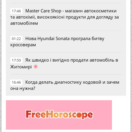
Master Care Shop - магазин автокосметики
17:46
та автохімії, високоякісні продукти для догляду за
автомобілем
Нова Hyundai Sonata програла битву
01:22
кросоверам
Як швидко і вигідно продати автомобіль в
17:50
®
Житомирі
Когда делать диагностику ходовой и зачем
16:46
она нужна?