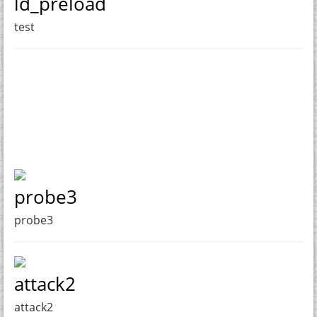
ld_preload
test
probe3
probe3
attack2
attack2