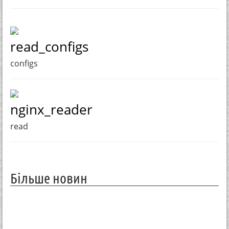
read_configs
configs
nginx_reader
read
Більше новин