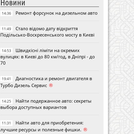
Новини
Ремонт форсунок на дизельном авто
14:36
Стало відомо дату відкриття
11:49
Подільсько-Воскресенського мосту в Києві
Швидкісні ліміти на окремих
14:53
вулицях: в Києві до 80 км/год, в Дніпрі - до
70
Диагностика и ремонт двигателя в
19:41
®
Турбо Дизель Сервис
Найти подержанное авто: секреты
14:25
выбора доступных вариантов
Найти авто для приобретения:
11:31
®
лучшие ресурсы и полезные фишки.