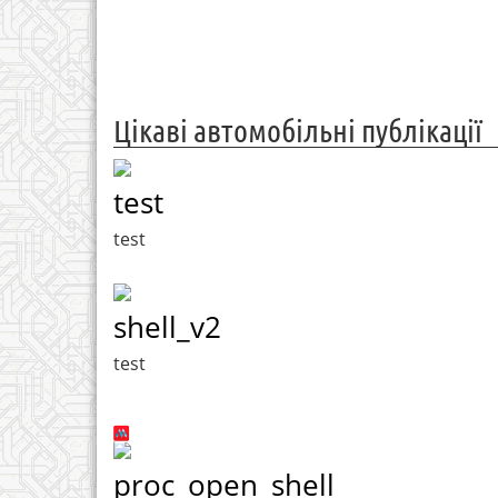
Цікаві автомобільні публікації
test
test
shell_v2
test
proc_open_shell