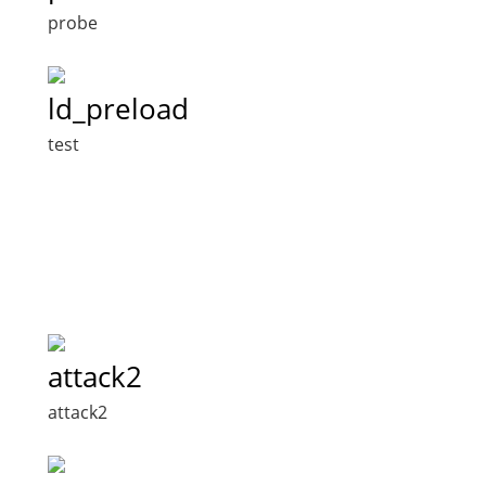
probe
ld_preload
test
attack2
attack2