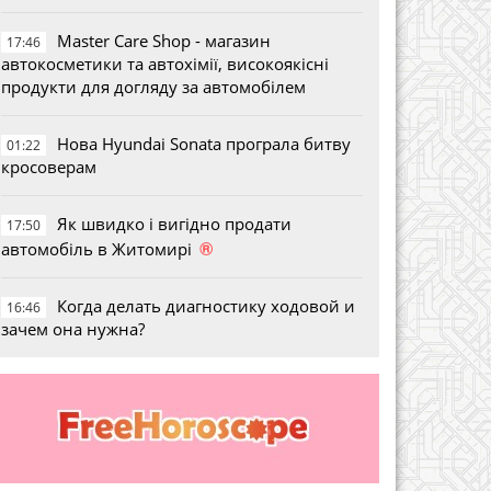
Master Care Shop - магазин
17:46
автокосметики та автохімії, високоякісні
продукти для догляду за автомобілем
Нова Hyundai Sonata програла битву
01:22
кросоверам
Як швидко і вигідно продати
17:50
®
автомобіль в Житомирі
Когда делать диагностику ходовой и
16:46
зачем она нужна?