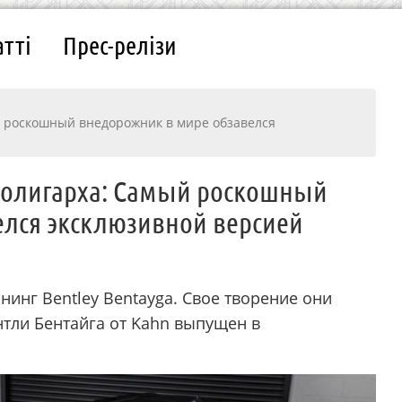
атті
Прес-релізи
й роскошный внедорожник в мире обзавелся
о олигарха: Самый роскошный
елся эксклюзивной версией
нинг Bentley Bentayga. Свое творение они
ентли Бентайга от Kahn выпущен в