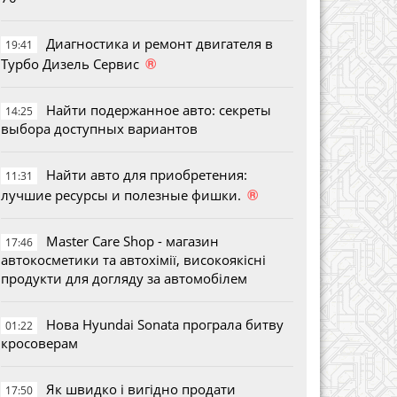
Диагностика и ремонт двигателя в
19:41
®
Турбо Дизель Сервис
Найти подержанное авто: секреты
14:25
выбора доступных вариантов
Найти авто для приобретения:
11:31
®
лучшие ресурсы и полезные фишки.
Master Care Shop - магазин
17:46
автокосметики та автохімії, високоякісні
продукти для догляду за автомобілем
Нова Hyundai Sonata програла битву
01:22
кросоверам
Як швидко і вигідно продати
17:50