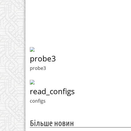
probe3
probe3
read_configs
configs
Більше новин