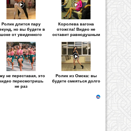
Ролик длится пару
Королева вагона
екунд, но вы будете в
отожгла! Видео не
шоке от увиденного
оставит равнодушным
жу не переставая, это
Ролик из Омска: вы
видео пересмотришь
будете смеяться долго
не раз