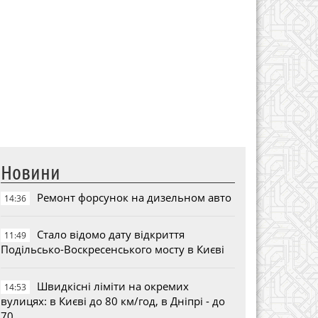
Новини
Ремонт форсунок на дизельном авто
14:36
Стало відомо дату відкриття
11:49
Подільсько-Воскресенського мосту в Києві
Швидкісні ліміти на окремих
14:53
вулицях: в Києві до 80 км/год, в Дніпрі - до
70