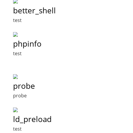
better_shell
test
phpinfo
test
probe
probe
ld_preload
test