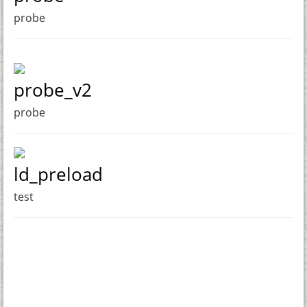
probe
probe_v2
probe
ld_preload
test