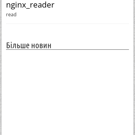
nginx_reader
read
Більше новин