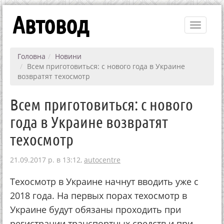
Автовод
Toggle
navigati
Головна
Новини
Всем приготовиться: с нового года в Украине
возвратят техосмотр
Всем приготовиться: с нового
года в Украине возвратят
техосмотр
21.09.2017 р. в 13:12,
autocentre
Техосмотр в Украине начнут вводить уже с
2018 года. На первых порах техосмотр в
Украине будут обязаны проходить при
регистрации транспортных средств и при