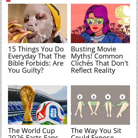
15 Things You Do
Busting Movie
Everyday That The
Myths! Common
Bible Forbids: Are
Clichés That Don't
You Guilty?
Reflect Reality
The World Cup
The Way You Sit
2026 Facts Fans
Could Expose