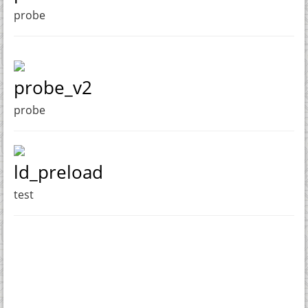
probe
probe_v2
probe
ld_preload
test