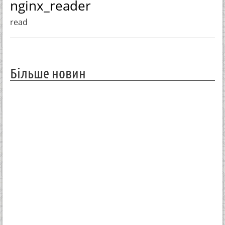
nginx_reader
read
Більше новин