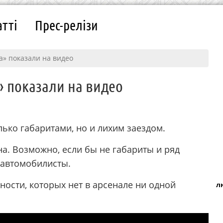
атті
Прес-релізи
а» показали на видео
» показали на видео
лько габаритами, но и лихим заездом.
на. Возможно, если бы не габариты и ряд
 автомобилисты.
ности, которых нет в арсенале ни одной
л