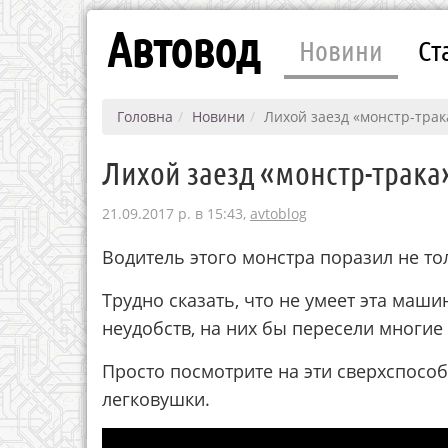
Автовод
Новини
Ст
Головна
Новини
Лихой заезд «монстр-трак
Лихой заезд «монстр-трака
21.09.2017 р. в 15:43,
avtoblog
Водитель этого монстра поразил не то
Трудно сказать, что не умеет эта маши
неудобств, на них бы пересели многие
Просто посмотрите на эти сверхспособ
легковушки.