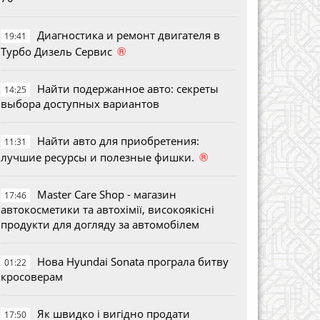
Диагностика и ремонт двигателя в
19:41
®
Турбо Дизель Сервис
Найти подержанное авто: секреты
14:25
выбора доступных вариантов
Найти авто для приобретения:
11:31
®
лучшие ресурсы и полезные фишки.
Master Care Shop - магазин
17:46
автокосметики та автохімії, високоякісні
продукти для догляду за автомобілем
Нова Hyundai Sonata програла битву
01:22
кросоверам
Як швидко і вигідно продати
17:50