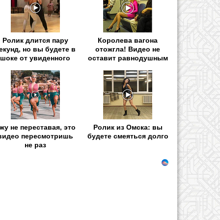
Ролик длится пару
Королева вагона
екунд, но вы будете в
отожгла! Видео не
шоке от увиденного
оставит равнодушным
жу не переставая, это
Ролик из Омска: вы
видео пересмотришь
будете смеяться долго
не раз