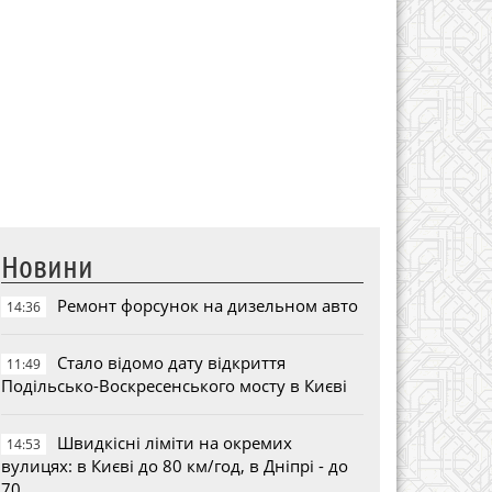
Новини
Ремонт форсунок на дизельном авто
14:36
Стало відомо дату відкриття
11:49
Подільсько-Воскресенського мосту в Києві
Швидкісні ліміти на окремих
14:53
вулицях: в Києві до 80 км/год, в Дніпрі - до
70