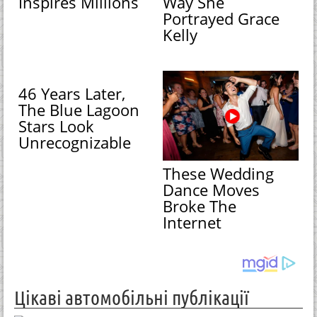
Inspires Millions
Way She
Portrayed Grace
Kelly
46 Years Later,
The Blue Lagoon
Stars Look
Unrecognizable
These Wedding
Dance Moves
Broke The
Internet
Цікаві автомобільні публікації