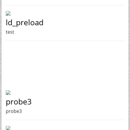
ld_preload
test
probe3
probe3