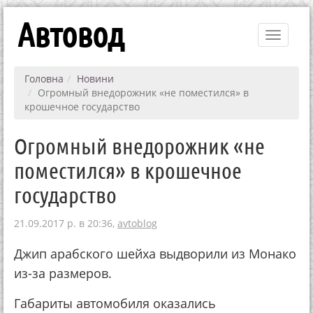
Автовод
Toggle
navigati
Головна
Новини
Огромный внедорожник «не поместился» в
крошечное государство
Огромный внедорожник «не
поместился» в крошечное
государство
21.09.2017 р. в 20:36,
avtoblog
Джип арабского шейха выдворили из Монако
из-за размеров.
Габариты автомобиля оказались