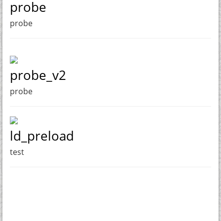
probe
probe
probe_v2
probe
ld_preload
test