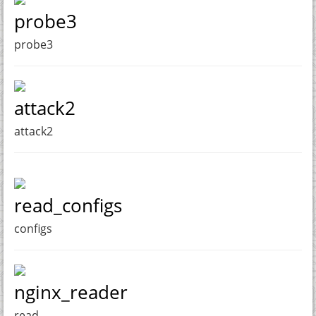
probe3
probe3
attack2
attack2
read_configs
configs
nginx_reader
read