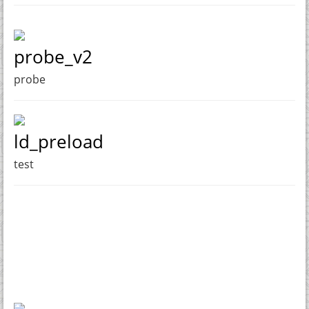
probe_v2
probe
ld_preload
test