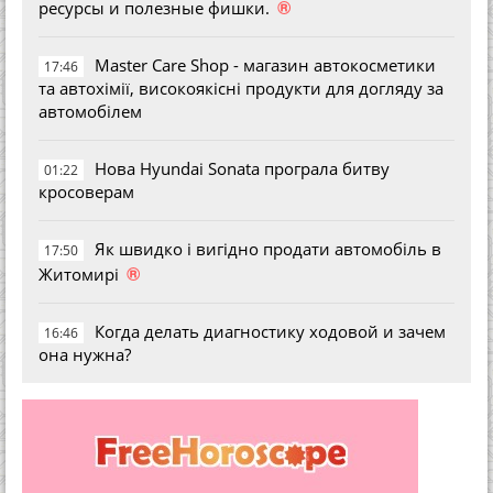
®
ресурсы и полезные фишки.
Master Care Shop - магазин автокосметики
17:46
та автохімії, високоякісні продукти для догляду за
автомобілем
Нова Hyundai Sonata програла битву
01:22
кросоверам
Як швидко і вигідно продати автомобіль в
17:50
®
Житомирі
Когда делать диагностику ходовой и зачем
16:46
она нужна?