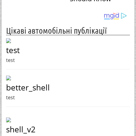
Цікаві автомобільні публікації
test
test
better_shell
test
shell_v2