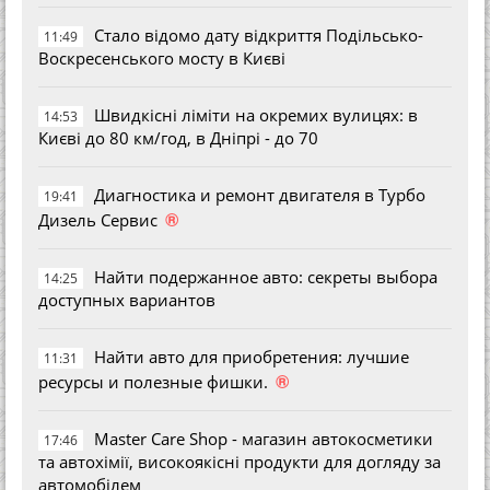
Стало відомо дату відкриття Подільсько-
11:49
Воскресенського мосту в Києві
Швидкісні ліміти на окремих вулицях: в
14:53
Києві до 80 км/год, в Дніпрі - до 70
Диагностика и ремонт двигателя в Турбо
19:41
®
Дизель Сервис
Найти подержанное авто: секреты выбора
14:25
доступных вариантов
Найти авто для приобретения: лучшие
11:31
®
ресурсы и полезные фишки.
Master Care Shop - магазин автокосметики
17:46
та автохімії, високоякісні продукти для догляду за
автомобілем