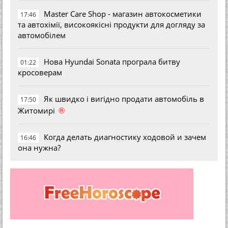
Master Care Shop - магазин автокосметики
17:46
та автохімії, високоякісні продукти для догляду за
автомобілем
Нова Hyundai Sonata програла битву
01:22
кросоверам
Як швидко і вигідно продати автомобіль в
17:50
®
Житомирі
Когда делать диагностику ходовой и зачем
16:46
она нужна?