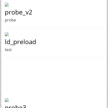
probe_v2
probe
ld_preload
test
probe3