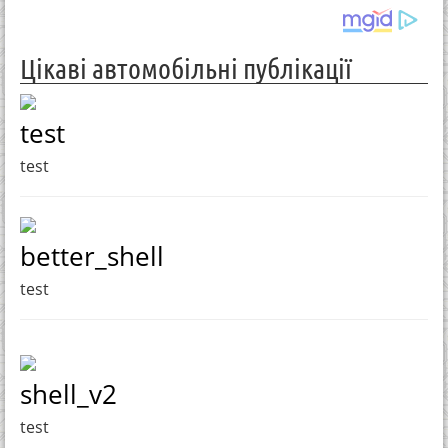
Цікаві автомобільні публікації
test
test
better_shell
test
shell_v2
test