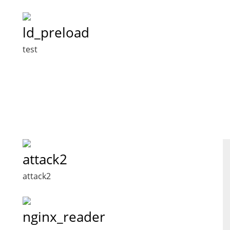
ld_preload
test
attack2
attack2
nginx_reader