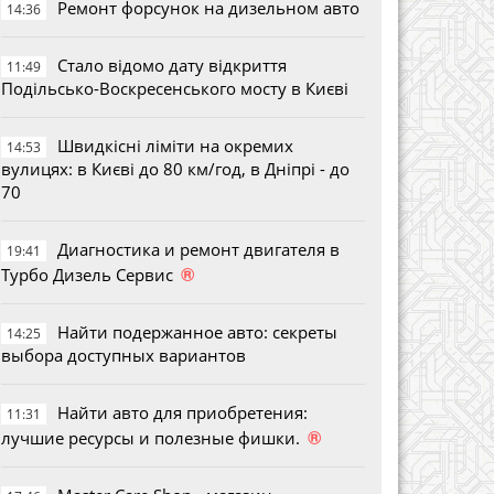
Ремонт форсунок на дизельном авто
14:36
Стало відомо дату відкриття
11:49
Подільсько-Воскресенського мосту в Києві
Швидкісні ліміти на окремих
14:53
вулицях: в Києві до 80 км/год, в Дніпрі - до
70
Диагностика и ремонт двигателя в
19:41
®
Турбо Дизель Сервис
Найти подержанное авто: секреты
14:25
выбора доступных вариантов
Найти авто для приобретения:
11:31
®
лучшие ресурсы и полезные фишки.