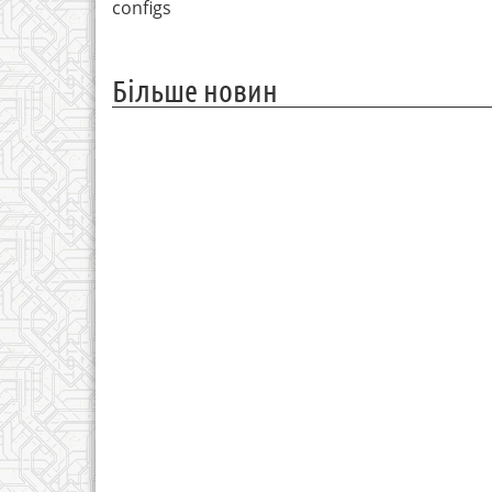
configs
Більше новин