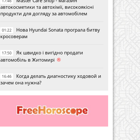
Master Care Shop - магазин
17:46
автокосметики та автохімії, високоякісні
продукти для догляду за автомобілем
Нова Hyundai Sonata програла битву
01:22
кросоверам
Як швидко і вигідно продати
17:50
®
автомобіль в Житомирі
Когда делать диагностику ходовой и
16:46
зачем она нужна?