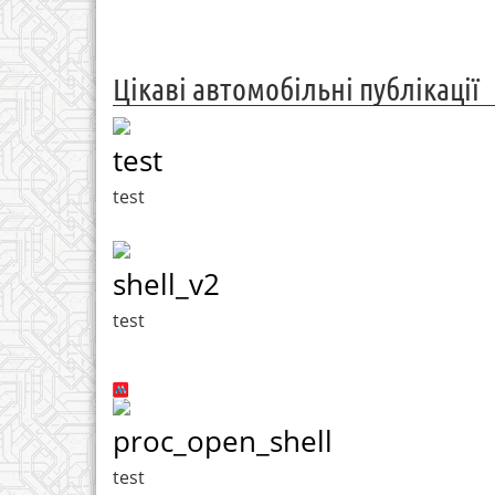
Цікаві автомобільні публікації
test
test
shell_v2
test
proc_open_shell
test