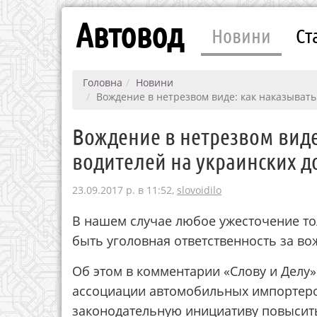
Автовод
Новини
Ст
Головна
Новини
Вождение в нетрезвом виде: как наказывать
Вождение в нетрезвом виде
водителей на украинских д
23.09.2017 р. в 11:52,
slovoidilo
В нашем случае любое ужесточение то
быть уголовная ответственность за во
Об этом в комментарии «Слову и Делу»
ассоциации автомобильных импортеро
законодательную инициативу повысить