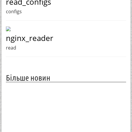
read_configs
configs
nginx_reader
read
Більше новин