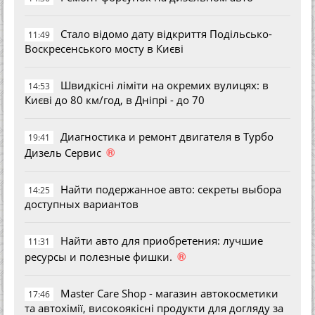
Стало відомо дату відкриття Подільсько-
11:49
Воскресенського мосту в Києві
Швидкісні ліміти на окремих вулицях: в
14:53
Києві до 80 км/год, в Дніпрі - до 70
Диагностика и ремонт двигателя в Турбо
19:41
®
Дизель Сервис
Найти подержанное авто: секреты выбора
14:25
доступных вариантов
Найти авто для приобретения: лучшие
11:31
®
ресурсы и полезные фишки.
Master Care Shop - магазин автокосметики
17:46
та автохімії, високоякісні продукти для догляду за