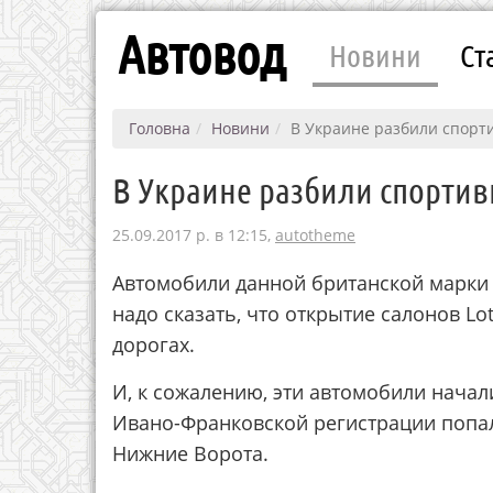
Автовод
Новини
Ст
Головна
Новини
В Украине разбили спорти
В Украине разбили спортивн
25.09.2017 р. в 12:15,
autotheme
Автомобили данной британской марки 
надо сказать, что открытие салонов L
дорогах.
И, к сожалению, эти автомобили начали
Ивано-Франковской регистрации попал
Нижние Ворота.