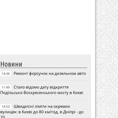
Новини
Ремонт форсунок на дизельном авто
14:36
Стало відомо дату відкриття
11:49
Подільсько-Воскресенського мосту в Києві
Швидкісні ліміти на окремих
14:53
вулицях: в Києві до 80 км/год, в Дніпрі - до
70