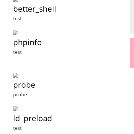
better_shell
test
phpinfo
test
probe
probe
ld_preload
test