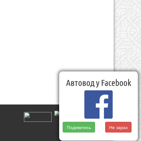
Автовод у Facebook
Подивитись
Не зараз