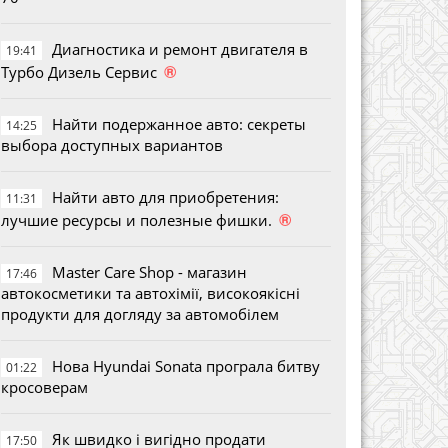
Диагностика и ремонт двигателя в
19:41
®
Турбо Дизель Сервис
Найти подержанное авто: секреты
14:25
выбора доступных вариантов
Найти авто для приобретения:
11:31
®
лучшие ресурсы и полезные фишки.
Master Care Shop - магазин
17:46
автокосметики та автохімії, високоякісні
продукти для догляду за автомобілем
Нова Hyundai Sonata програла битву
01:22
кросоверам
Як швидко і вигідно продати
17:50