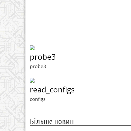
probe3
probe3
read_configs
configs
Більше новин