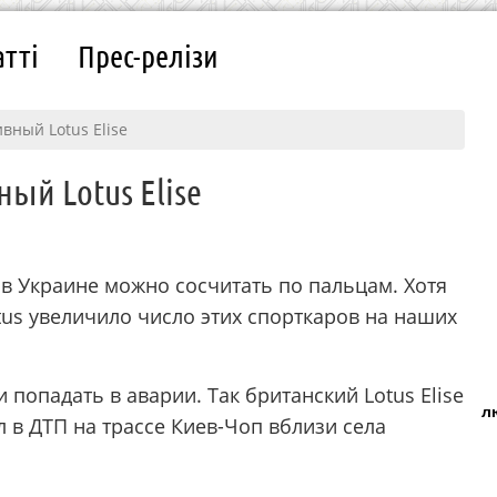
атті
Прес-релізи
вный Lotus Elise
ый Lotus Elise
в Украине можно сосчитать по пальцам. Хотя
otus увеличило число этих спорткаров на наших
 попадать в аварии. Так британский Lotus Elise
л
 в ДТП на трассе Киев-Чоп вблизи села