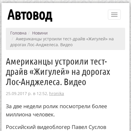
Автовод
Toggle
navigati
Головна
Новини
Американцы устроили тест-драйв «Жигулей» на
дорогах Лос-Анджелеса. Видео
Американцы устроили тест-
драйв «Жигулей» на дорогах
Лос-Анджелеса. Видео
25.09.2017 р. в 12:52,
hronika
За две недели ролик посмотрели более
миллиона человек.
Российский видеоблогер Павел Суслов