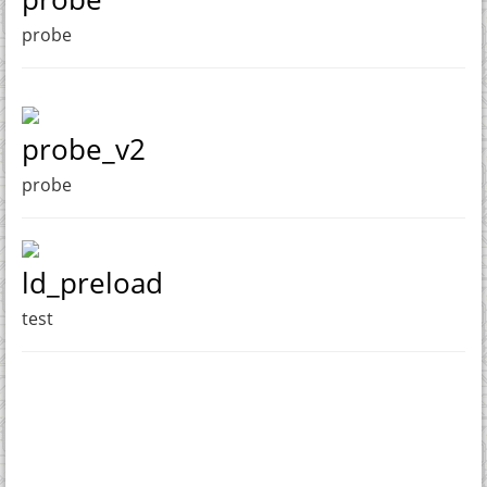
probe
probe_v2
probe
ld_preload
test