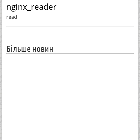
nginx_reader
read
Більше новин