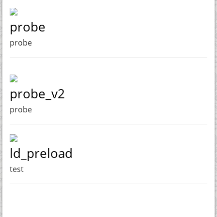
probe
probe
probe_v2
probe
ld_preload
test