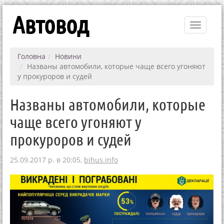
Автовод
Toggle
navigati
Головна
Новини
Названы автомобили, которые чаще всего угоняют
у прокуроров и судей
Названы автомобили, которые
чаще всего угоняют у
прокуроров и судей
25.09.2017 р. в 20:05,
bihus.info