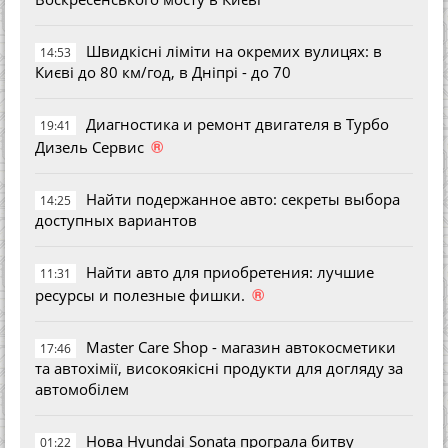
Швидкісні ліміти на окремих вулицях: в
14:53
Києві до 80 км/год, в Дніпрі - до 70
Диагностика и ремонт двигателя в Турбо
19:41
®
Дизель Сервис
Найти подержанное авто: секреты выбора
14:25
доступных вариантов
Найти авто для приобретения: лучшие
11:31
®
ресурсы и полезные фишки.
Master Care Shop - магазин автокосметики
17:46
та автохімії, високоякісні продукти для догляду за
автомобілем
Нова Hyundai Sonata програла битву
01:22