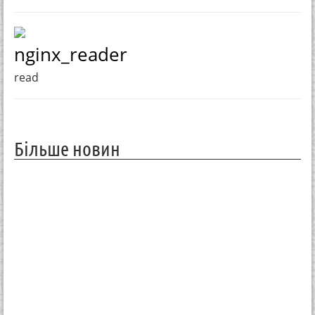
nginx_reader
read
Більше новин