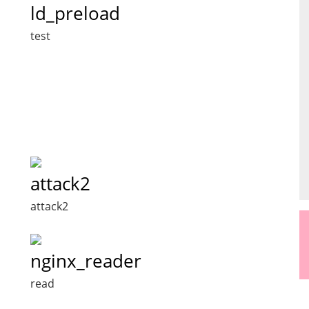
ld_preload
test
attack2
attack2
nginx_reader
read