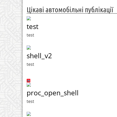
Цікаві автомобільні публікації
test
test
shell_v2
test
proc_open_shell
test