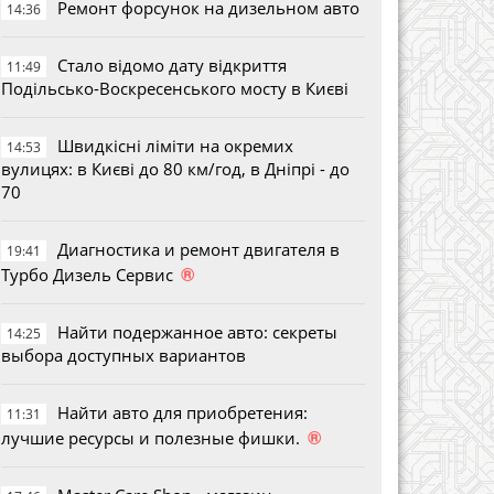
Ремонт форсунок на дизельном авто
14:36
Стало відомо дату відкриття
11:49
Подільсько-Воскресенського мосту в Києві
Швидкісні ліміти на окремих
14:53
вулицях: в Києві до 80 км/год, в Дніпрі - до
70
Диагностика и ремонт двигателя в
19:41
®
Турбо Дизель Сервис
Найти подержанное авто: секреты
14:25
выбора доступных вариантов
Найти авто для приобретения:
11:31
®
лучшие ресурсы и полезные фишки.