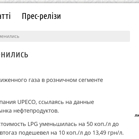
атті
Прес-релізи
зменились
енились
жиженного газа в розничном сегменте
пания UPECO, ссылаясь на данные
ынка нефтепродуктов.
л
 стоимость LPG уменьшилась на 50 коп./л до
втогаз подешевел на 10 коп./л до 13,49 грн/л.