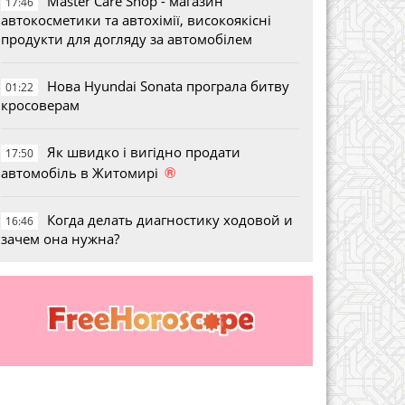
Master Care Shop - магазин
17:46
автокосметики та автохімії, високоякісні
продукти для догляду за автомобілем
Нова Hyundai Sonata програла битву
01:22
кросоверам
Як швидко і вигідно продати
17:50
®
автомобіль в Житомирі
Когда делать диагностику ходовой и
16:46
зачем она нужна?