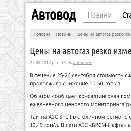
Автовод
Новини
Ст
Головна
Новини
Цены на автогаз резко и
Цены на автогаз резко изм
27.09.2017 р. в 07:04,
autonews
В течение 25-26 сентября стоимость с
продолжила снижение 10-50 коп./л
Об этом сообщает консалтинговая ком
ежедневного ценового мониторинга р
Так, на АЗС Shell в столичном регионе
13,49 грн/л. В сети АЗС «БРСМ-Нафта» а