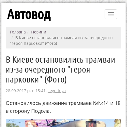
Автовод
Toggle
navigati
Головна
Новини
В Киеве остановились трамваи из-за очередного
"героя парковки" (Фото)
В Киеве остановились трамваи
из-за очередного "героя
парковки" (Фото)
28.09.2017 р. в 15:41,
segodnya
Остановилось движение трамваев №№14 и 18
в сторону Подола.