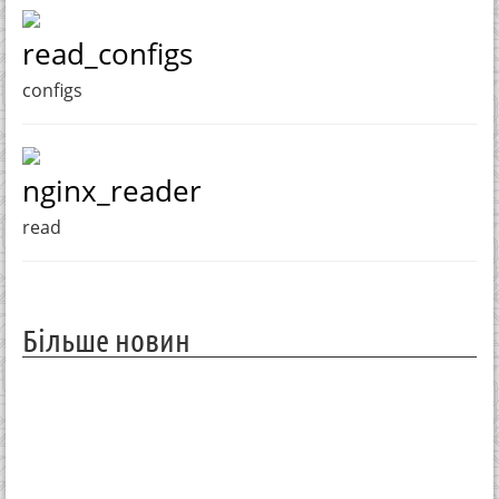
read_configs
configs
nginx_reader
read
Більше новин