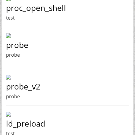
proc_open_shell
test
probe
probe
probe_v2
probe
ld_preload
test